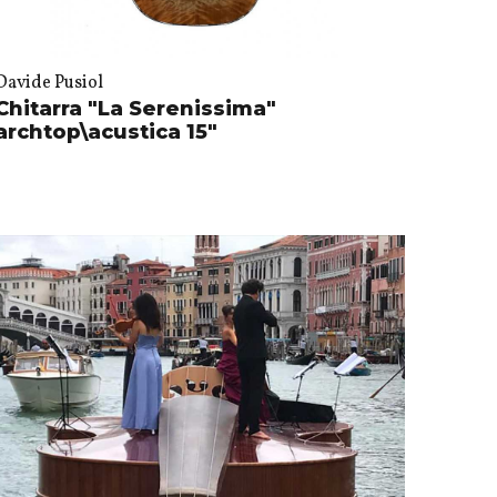
Davide Pusiol
Chitarra "La Serenissima"
archtop\acustica 15"