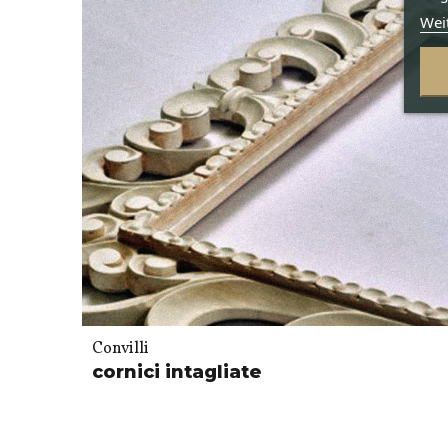
Wei
Convilli
cornici intagliate