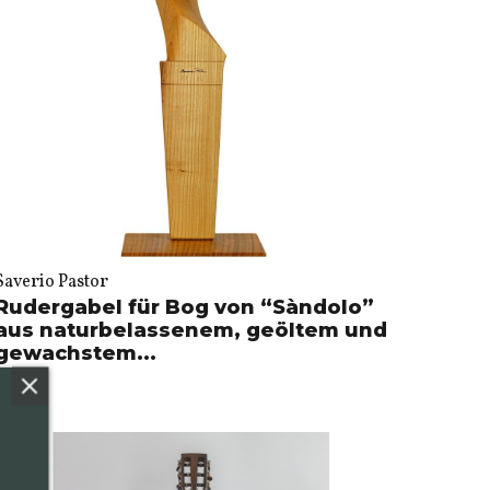
Saverio Pastor
Rudergabel für Bog von “Sàndolo”
aus naturbelassenem, geöltem und
gewachstem...