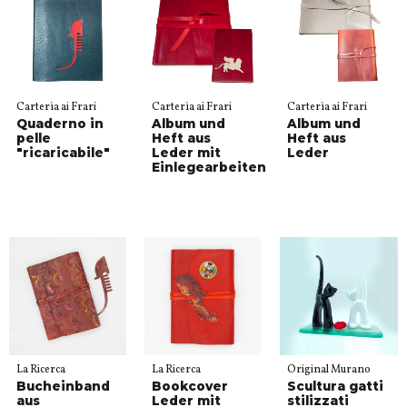
Carterìa ai Frari
Carterìa ai Frari
Carterìa ai Frari
Quaderno in
Album und
Album und
pelle
Heft aus
Heft aus
"ricaricabile"
Leder mit
Leder
Einlegearbeiten
La Ricerca
La Ricerca
Original Murano
Bucheinband
Bookcover
Scultura gatti
aus
Leder mit
stilizzati