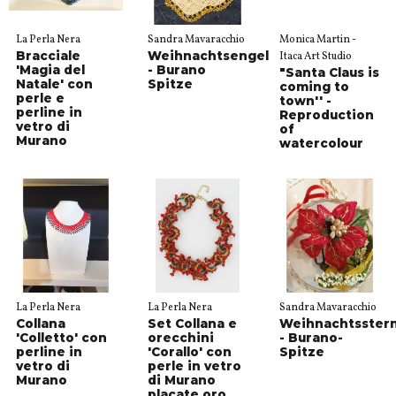
La Perla Nera
Sandra Mavaracchio
Monica Martin -
Bracciale
Weihnachtsengel
Itaca Art Studio
'Magia del
- Burano
"Santa Claus is
Natale' con
Spitze
coming to
perle e
town'' -
perline in
Reproduction
vetro di
of
Murano
watercolour
La Perla Nera
La Perla Nera
Sandra Mavaracchio
Collana
Set Collana e
Weihnachtsster
'Colletto' con
orecchini
- Burano-
perline in
'Corallo' con
Spitze
vetro di
perle in vetro
Murano
di Murano
placate oro