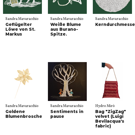
Sandra Mavaracchio
Sandra Mavaracchio
Sandra Mavaracchio
Geflügelter
Weiße Blume
Kerndurchmesse
Löwe von St.
aus Burano-
Markus
Spitze.
Sandra Mavaracchio
Sandra Mavaracchio
Hydro Mirò
Goldene
Sentiments in
Bag "ZigZag"
Blumenbrosche
pause
velvet (Luigi
Bevilacqua's
fabric)