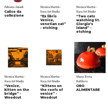
Fabiano Amadi
Monica Martin -
Monica Martin -
Calice da
Itaca Art Studio
Itaca Art Studio
collezione
“Ex libris
“Two cats
Venice,
watching St.
venetian cat”
Giorgio's
- etching
island” -
etching
Monica Martin -
Monica Martin -
Mario Berta
Itaca Art Studio
Itaca Art Studio
Battiloro
“Venice,
“Kittens on
ORO
kitten on the
the roofs of
ALIMENTARE
bridge” -
venice” -
Woodcut
Woodcut