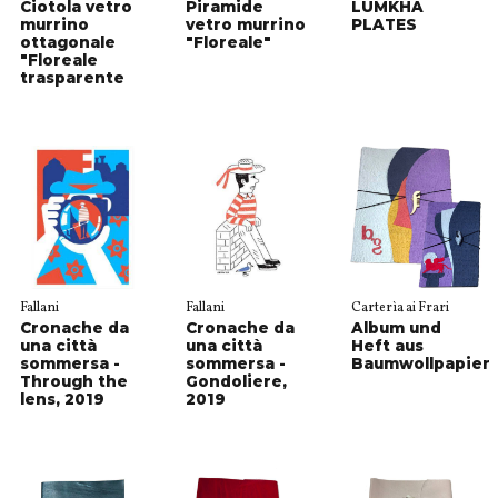
Ciotola vetro
Piramide
LUMKHA
murrino
vetro murrino
PLATES
ottagonale
"Floreale"
"Floreale
trasparente
Fallani
Fallani
Carterìa ai Frari
Cronache da
Cronache da
Album und
una città
una città
Heft aus
sommersa -
sommersa -
Baumwollpapier
Through the
Gondoliere,
lens, 2019
2019