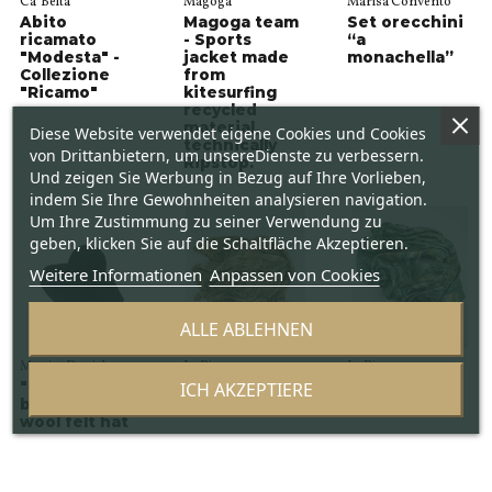
Ca’ Beltà
Magoga
Marisa Convento
Abito
Magoga team
Set orecchini
ricamato
- Sports
“a
"Modesta" -
jacket made
monachella”
Collezione
from
"Ricamo"
kitesurfing
recycled
material,
Diese Website verwendet eigene Cookies und Cookies
technically
von Drittanbietern, um unsereDienste zu verbessern.
Ripstop.
Und zeigen Sie Werbung in Bezug auf Ihre Vorlieben,
indem Sie Ihre Gewohnheiten analysieren navigation.
Um Ihre Zustimmung zu seiner Verwendung zu
geben, klicken Sie auf die Schaltfläche Akzeptieren.
Weitere Informationen
Anpassen von Cookies
ALLE ABLEHNEN
Monica Daniele
La Ricerca
La Ricerca
ICH AKZEPTIERE
"Cappellina" -
Wind Maske
Wind Maske
black women's
aus Leder
aus Leder
wool felt hat