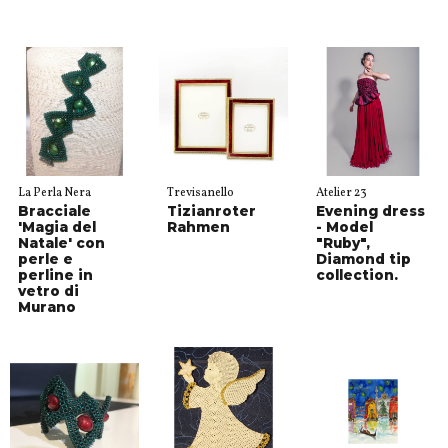
La Perla Nera
Trevisanello
Atelier 23
Bracciale
Tizianroter
Evening dress
'Magia del
Rahmen
- Model
Natale' con
"Ruby",
perle e
Diamond tip
perline in
collection.
vetro di
Murano