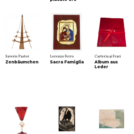
Saverio Pastor
Lorenzo Ferro
Carterìa ai Frari
Zenbäumchen
Sacra Famiglia
Album aus
Leder