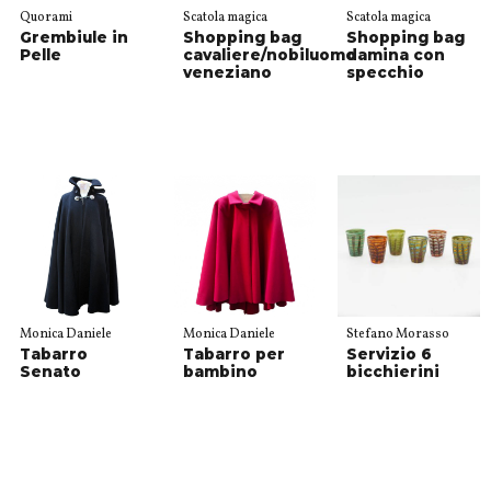
Quorami
Scatola magica
Scatola magica
Grembiule in
Shopping bag
Shopping bag
Pelle
cavaliere/nobiluomo
damina con
veneziano
specchio
Monica Daniele
Monica Daniele
Stefano Morasso
Tabarro
Tabarro per
Servizio 6
Senato
bambino
bicchierini