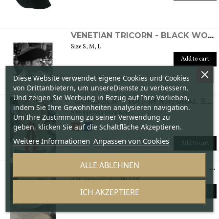
VENETIAN TRICORN - BLACK WOMEN'S FELT HAT
Size S, M, L
Add to cart
Diese Website verwendet eigene Cookies und Cookies
von Drittanbietern, um unsereDienste zu verbessern.
Und zeigen Sie Werbung in Bezug auf Ihre Vorlieben,
"GONDOLA" - HAT IN NATURAL STRAW
indem Sie Ihre Gewohnheiten analysieren navigation.
Size 55/57/59 Brim 8 cm
Um Ihre Zustimmung zu seiner Verwendung zu
geben, klicken Sie auf die Schaltfläche Akzeptieren.
Weitere Informationen
Anpassen von Cookies
Add to cart
ALLE ABLEHNEN
"CANOTTIERI" - HAT IN NATURAL STRAW
Size: 55/56/57/59 Brim 8 cm
ICH AKZEPTIERE
Add to cart