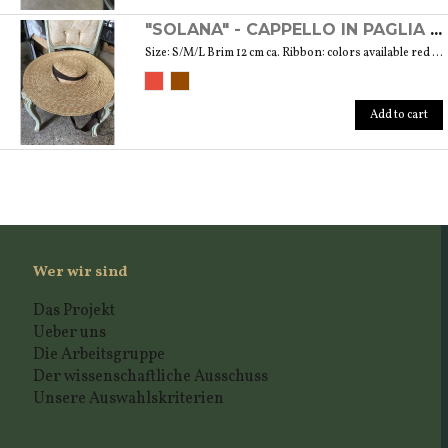
"SOLANA" - CAPPELLO IN PAGLIA NATURALE
Size: S/M/L Brim 12 cm ca. Ribbon: colors available red and brown
Add to cart
Wer wir sind
Das Projekt
Ueber uns
Die Arbeitsgruppe
Der wissenschaftliche Ausschuss
Unsere Auswahlskriterien