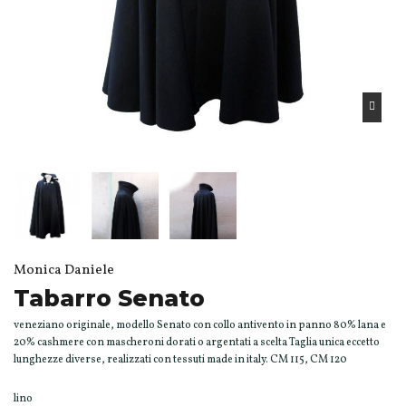
Monica Daniele
Tabarro Senato
veneziano originale, modello Senato con collo antivento in panno 80% lana e
20% cashmere con mascheroni dorati o argentati a scelta Taglia unica eccetto
lunghezze diverse, realizzati con tessuti made in italy. CM 115, CM 120
lino