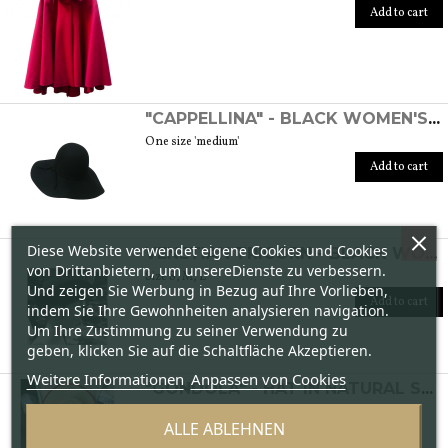
Add to cart
"CAPPELLINA" - BLACK WOMEN'S WOOL FELT HAT
One size 'medium'
Add to cart
Diese Website verwendet eigene Cookies und Cookies
VENETIAN TRICORN - BLACK WOMEN'S FELT HAT
von Drittanbietern, um unsereDienste zu verbessern.
Size S, M, L
Und zeigen Sie Werbung in Bezug auf Ihre Vorlieben,
Add to cart
indem Sie Ihre Gewohnheiten analysieren navigation.
Um Ihre Zustimmung zu seiner Verwendung zu
geben, klicken Sie auf die Schaltfläche Akzeptieren.
Weitere Informationen
Anpassen von Cookies
"GONDOLA" - HAT IN NATURAL STRAW
Size 55/57/59 Brim 8 cm
ALLE ABLEHNEN