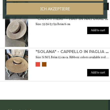
Add to cart
ICH AKZEPTIERE
"CANOTTIERI" - HAT IN NATURAL STRAW
Size: 55/56/57/59 Brim 8 cm
Add to cart
"SOLANA" - CAPPELLO IN PAGLIA NATURALE
Size: S/M/L Brim 12 cm ca. Ribbon: colors available red and brown
Add to cart