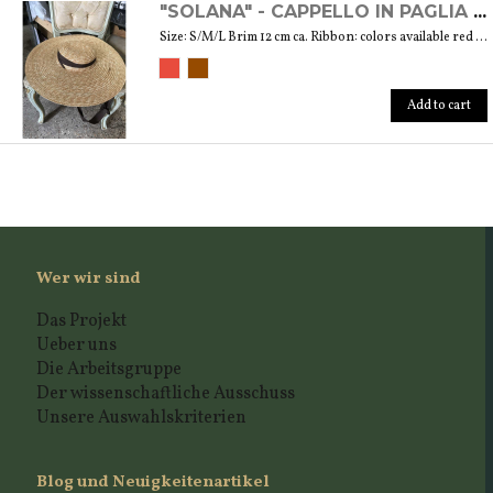
"SOLANA" - CAPPELLO IN PAGLIA NATURALE
Size: S/M/L Brim 12 cm ca. Ribbon: colors available red and brown
Add to cart
Wer wir sind
Das Projekt
Ueber uns
Die Arbeitsgruppe
Der wissenschaftliche Ausschuss
Unsere Auswahlskriterien
Blog und Neuigkeitenartikel