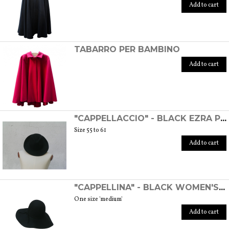
Add to cart
TABARRO PER BAMBINO
Add to cart
"CAPPELLACCIO" - BLACK EZRA POUND HAT
Size 55 to 61
Add to cart
"CAPPELLINA" - BLACK WOMEN'S WOOL FELT HAT
One size 'medium'
Add to cart