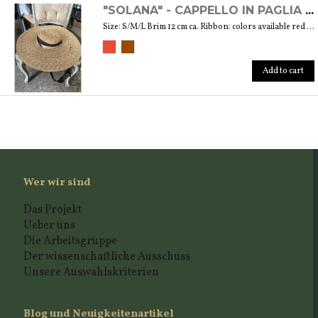
"SOLANA" - CAPPELLO IN PAGLIA NATURALE
Size: S/M/L Brim 12 cm ca. Ribbon: colors available red and brown
Add to cart
Wer wir sind
Das Projekt
Ueber uns
Die Arbeitsgruppe
Der wissenschaftliche Ausschuss
Unsere Auswahlskriterien
Blog und Neuigkeitenartikel