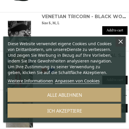
VENETIAN TRICORN - BLACK WOMEN'S FELT HAT
Size S, M, L
Add to cart
Diese Website verwendet eigene Cookies und Cookies
von Drittanbietern, um unsereDienste zu verbessern.
Und zeigen Sie Werbung in Bezug auf Ihre Vorlieben,
"GONDOLA" - HAT IN NATURAL STRAW
indem Sie Ihre Gewohnheiten analysieren navigation.
Size 55/57/59 Brim 8 cm
Um Ihre Zustimmung zu seiner Verwendung zu
geben, klicken Sie auf die Schaltfläche Akzeptieren.
Add to cart
Weitere Informationen
Anpassen von Cookies
ALLE ABLEHNEN
"CANOTTIERI" - HAT IN NATURAL STRAW
Size: 55/56/57/59 Brim 8 cm
Add to cart
ICH AKZEPTIERE