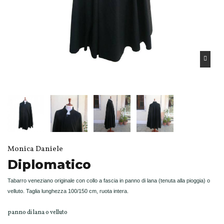
Monica Daniele
Diplomatico
Tabarro veneziano originale con collo a fascia in panno di lana
(tenuta alla pioggia)
o
velluto.
Taglia lunghezza 100/150 cm, r
uota intera.
panno di lana o velluto