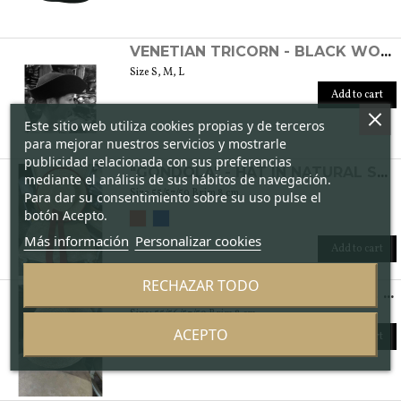
VENETIAN TRICORN - BLACK WOMEN'S FELT HAT
Size S, M, L
Add to cart
Este sitio web utiliza cookies propias y de terceros
para mejorar nuestros servicios y mostrarle
publicidad relacionada con sus preferencias
"GONDOLA" - HAT IN NATURAL STRAW
mediante el análisis de sus hábitos de navegación.
Size 55/57/59 Brim 8 cm
Para dar su consentimiento sobre su uso pulse el
botón Acepto.
Más información
Personalizar cookies
Add to cart
RECHAZAR TODO
"CANOTTIERI" - HAT IN NATURAL STRAW
Size: 55/56/57/59 Brim 8 cm
ACEPTO
Add to cart