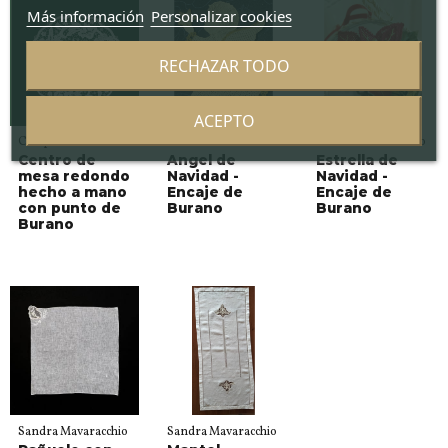
Más información
Personalizar cookies
RECHAZAR TODO
ACEPTO
Campanil Lab
Sandra Mavaracchio
Sandra Mavaracchio
Centro de
Angel de
Estrella de
mesa redondo
Navidad -
Navidad -
hecho a mano
Encaje de
Encaje de
con punto de
Burano
Burano
Burano
Sandra Mavaracchio
Sandra Mavaracchio