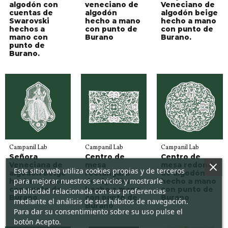
algodón con
veneciano de
Veneciano de
cuentas de
algodón
algodón beige
Swarovski
hecho a mano
hecho a mano
hechos a
con punto de
con punto de
mano con
Burano
Burano.
punto de
Burano.
Campanil Lab
Campanil Lab
Campanil Lab
Señora
Centro de
Centro de
Veneciana de
mesa
mesa redondo
Este sitio web utiliza cookies propias y de terceros
algodón beige
rectangular
de algodón
para mejorar nuestros servicios y mostrarle
hecha a mano
de algodón
hecho a mano
con punto de
hecho a mano
con punto de
publicidad relacionada con sus preferencias
Burano
con punto de
Burano
mediante el análisis de sus hábitos de navegación.
Burano
Para dar su consentimiento sobre su uso pulse el
botón Acepto.