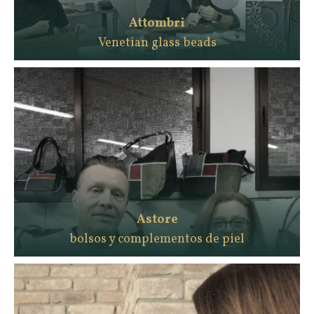
Attombri
Venetian glass beads
Astore
bolsos y complementos de piel