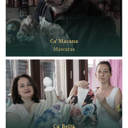
Ca’ Macana
Màscaras
Ca’ Beltà