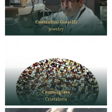
Costantini Gioielli
jewelry
Cromiaglass
Cristalería