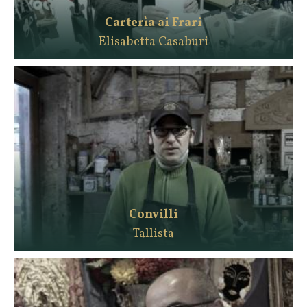
Carterìa ai Frari
Elisabetta Casaburi
Convilli
Tallista