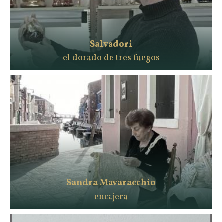
Salvadori
el dorado de tres fuegos
Sandra Mavaracchio
encajera