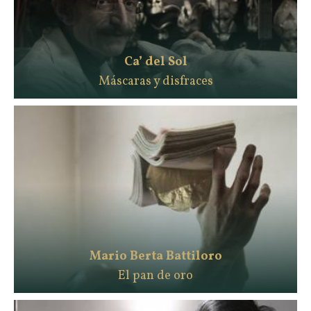
Ca’ del Sol
Máscaras y disfraces
Mario Berta Battiloro
El pan de oro