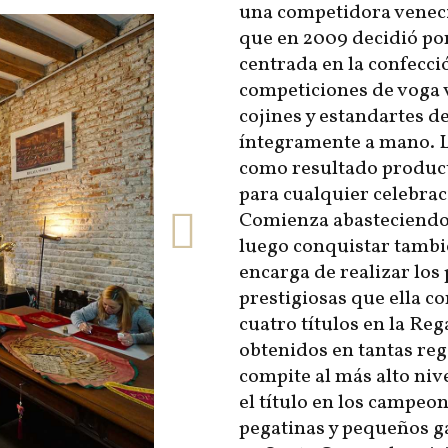
una competidora venec
que en 2009 decidió p
centrada en la confecci
competiciones de voga 
cojines y estandartes 
íntegramente a mano. La
como resultado produc
para cualquier celebra
Comienza abasteciendo 
luego conquistar tambi
encarga de realizar los
prestigiosas que ella c
cuatro títulos en la Re
obtenidos en tantas re
compite al más alto niv
el título en los campe
pegatinas y pequeños ga