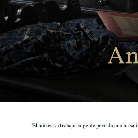
An
"El mío es un trabajo exigente pero da mucha sati