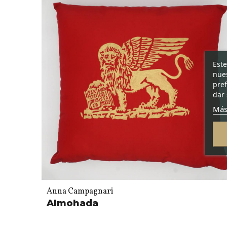
Este
nues
pref
dar 
Más
Anna Campagnari
Almohada