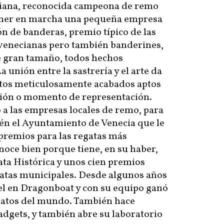
iana, reconocida campeona de remo
oner en marcha una pequeña empresa
ón de banderas, premio típico de las
venecianas pero también banderines,
de gran tamaño, todos hechos
 unión entre la sastrería y el arte da
tos meticulosamente acabados aptos
ción o momento de representación.
a las empresas locales de remo, para
én el Ayuntamiento de Venecia que le
 premios para las regatas más
onoce bien porque tiene, en su haber,
gata Histórica y unos cien premios
gatas municipales. Desde algunos años
el en Dragonboat y con su equipo ganó
onatos del mundo. También hace
dgets, y también abre su laboratorio