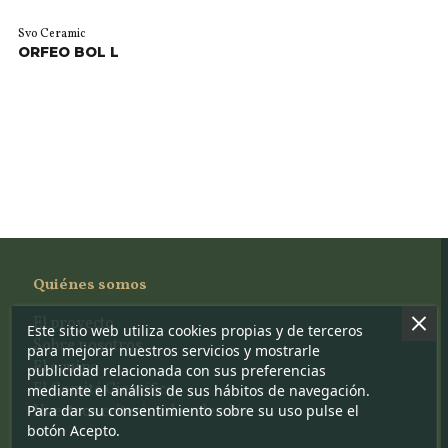
Svo Ceramic
ORFEO BOL L
Quiénes somos
El proyecto
Este sitio web utiliza cookies propias y de terceros
Sobre nosotros
para mejorar nuestros servicios y mostrarle
El equipo
publicidad relacionada con sus preferencias
El Comité Científico
mediante el análisis de sus hábitos de navegación.
Para dar su consentimiento sobre su uso pulse el
Nuestros criterios de selección
botón Acepto.