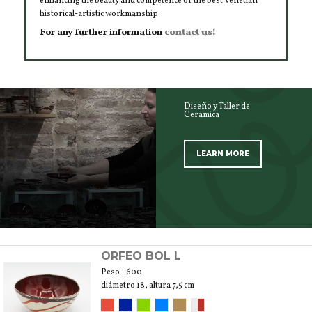
enhancing the beauty and competence of the best Venetian
historical-artistic workmanship.
For any further information
contact us!
Diseño y Taller de
Cerámica
LEARN MORE
SCOPRI TUTTI I PRODOTTI DELL’ARTIGIANO
ORFEO BOL L
Peso - 600
diámetro 18, altura 7,5 cm