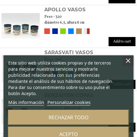
APOLLO VASOS
Peso - 320
diámetro 6,5, altura 8 cm
Add to cart
SARASVATI VASOS
Peso - 160
Este sitio web utiliza cookies propias y de terceros
diámetro 4,5, altura 7,5 cm
para mejorar nuestros servicios y mostrarle
publicidad relacionada con sus preferencias
mediante el análisis de sus hábitos de navegación.
Add to cart
Para dar su consentimiento sobre su uso pulse el
botón Acepto.
BENZAITEN COPAS
Más información
Personalizar cookies
Peso - 200
diámetro 5, altura 6 cm
RECHAZAR TODO
Add to cart
ACEPTO