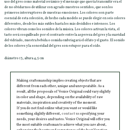
uso del gres como material cerámico y el mensaje que quería transmitir era el
de no olvidarnos de utilizar con agrado nuestros sentidos, que son los
primeros interruptores de nuestras emociones. Los colores son parte
esencial de esta colección, de hecho cada modelo se puede elegir en seis colores
diferentes, desde los más sutiles hasta los más decididos e intensos. Los
colores vibran como los sonidos de la música. Los colores activan la vista, el
tacto será cosquilleado por el contraste entre la aspereza del gres y la suavidad
del vidriado, nuestra bebida o comida embriagará el olfato y el gusto. El sonido
de los colores y la sonoridad del gres son estupor para el oído.
diámetro 13, altura 4,5 cm
Making craftsmanship implies creating objects that are
different from each other, unique and unrepeatable. As a
result, all the proposals of Venice Original could vary slightly
in color and shape, depending on the availability of raw
materials, inspiration and creativity of the moment.
If you do not find online what you want or would like
something slightly different,
contact us
specifying your
needs, your desires and tastes. Venice Original will offer you
the most suitable craftsman to achieve what you care about,