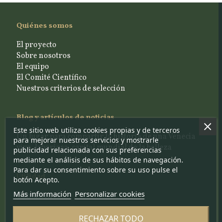
Quiénes somos
El proyecto
Sobre nosotros
El equipo
El Comité Científico
Nuestros criterios de selección
Blog y artículos de noticias
Este sitio web utiliza cookies propias y de terceros
Un lugar para compartir la historia de una Venecia
para mejorar nuestros servicios y mostrarle
viva, laboriosa, capital mundial de la belleza
publicidad relacionada con sus preferencias
mediante el análisis de sus hábitos de navegación.
Para dar su consentimiento sobre su uso pulse el
Utilidad
botón Acepto.
Más información
Personalizar cookies
Contáctenos
Portal artesanos
RECHAZAR TODO