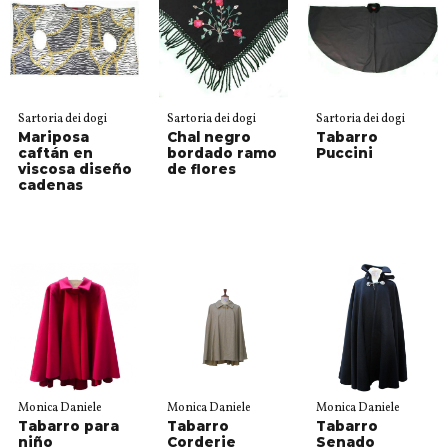
Sartoria dei dogi
Sartoria dei dogi
Sartoria dei dogi
Mariposa
Chal negro
Tabarro
caftán en
bordado ramo
Puccini
viscosa diseño
de flores
cadenas
Monica Daniele
Monica Daniele
Monica Daniele
Tabarro para
Tabarro
Tabarro
niño
Corderie
Senado