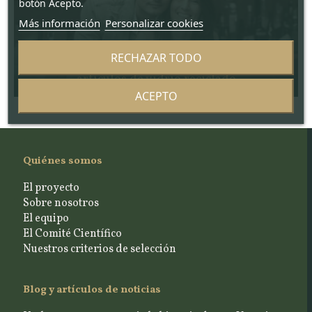
botón Acepto.
Más información
Personalizar cookies
RECHAZAR TODO
Bottle Eden
artículos de vidrio reciclado
ACEPTO
Quiénes somos
El proyecto
Sobre nosotros
El equipo
El Comité Científico
Nuestros criterios de selección
Blog y artículos de noticias