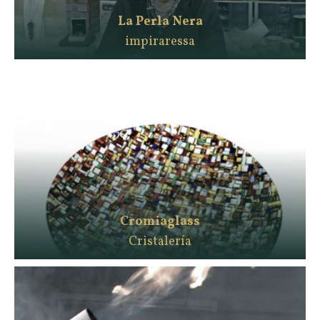
La Perla Nera
impiraressa
Cromiaglass
Cristalería