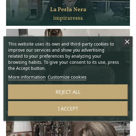
La Perla Nera
impiraressa
This website uses its own and third-party cookies to
improve our services and show you advertising
related to your preferences by analyzing your
browsing habits. To give your consent to its use, press
the Accept button.
More information
Customize cookies
REJECT ALL
Lorenzo Ferro
用穆拉诺玻璃做的浮雕
I ACCEPT