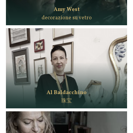
Amy West
decorazione su vetro
Al Baldacchino
珠宝