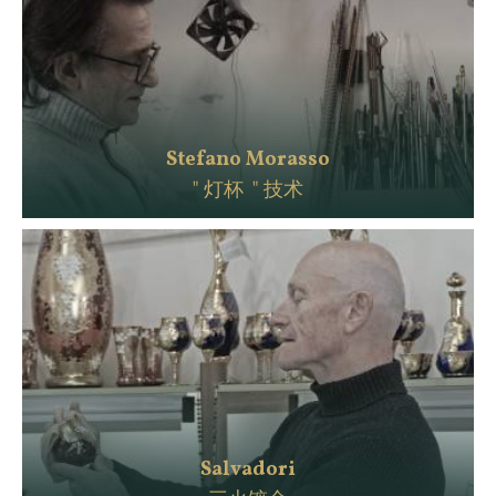
Stefano Morasso
" 灯杯 " 技术
Salvadori