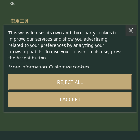
都。
实用工具
This website uses its own and third-party cookies to
联系我们
improve our services and show you advertising
工匠的门户网站
related to your preferences by analyzing your
browsing habits. To give your consent to its use, press
Cookie 政策
the Accept button.
隐私政策
More information
Customize cookies
通讯政策
REJECT ALL
关注我们
I ACCEPT