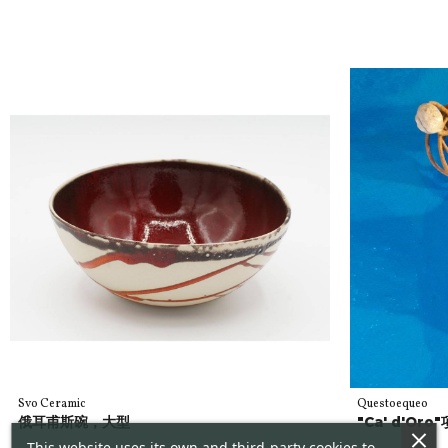
Svo Ceramic
Questoequeo
俄耳甫斯碗，大型
"Ca' d'Oro
This website uses its own and third-party cookies to