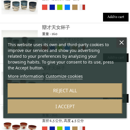
Add to cart
辯才天女杯子
重量 - 160
直径 4,5 公分, 高度 7,5 公分
This website uses its own and third-party cookies to
improve our services and show you advertising
related to your preferences by analyzing your
Add to cart
browsing habits. To give your consent to its use, press
the Accept button.
辯才天杯子
重量 - 200
More information
Customize cookies
直径 5公分, 高度 6 公分
REJECT ALL
Add to cart
I ACCEPT
《索奇皮利》杯子
重量 - 160
直径 6,5 公分, 高度 4,5 公分