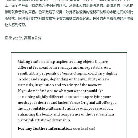
上，每个型号都可以选择六种不同的颜色，从最柔和的到最强烈的，最浓烈的。色彩的
振动就像音乐的声音。色彩激活了视觉，触觉将被瓷质的粗糙和玻璃的水磨之间的对比
所搔扰，同时我们的饮料或食物将使嗅觉和味觉兴奋起来。色彩的声音和瓷质的声响会
让人感到惊奇。
直径 9公分, 高度 9公分
Making craftsmanship implies creating objects that are
different from each other, unique and unrepeatable. As a
result, all the proposals of Venice Original could vary slightly
in color and shape, depending on the availability of raw
materials, inspiration and creativity of the moment.
If you do not find online what you want or would like
something slightly different,
contact us
specifying your
needs, your desires and tastes. Venice Original will offer you
the most suitable craftsman to achieve what you care about,
enhancing the beauty and competence of the best Venetian
historical-artistic workmanship.
For any further information
contact us!