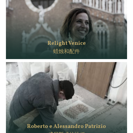
Relight Venice
蜡烛和配件
Roberto e Alessandro Patrizio