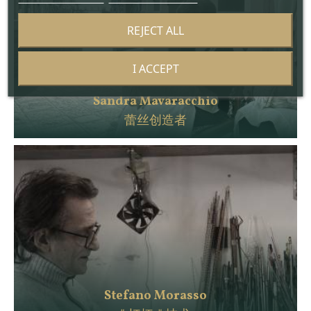
REJECT ALL
I ACCEPT
Sandra Mavaracchio
蕾丝创造者
Stefano Morasso