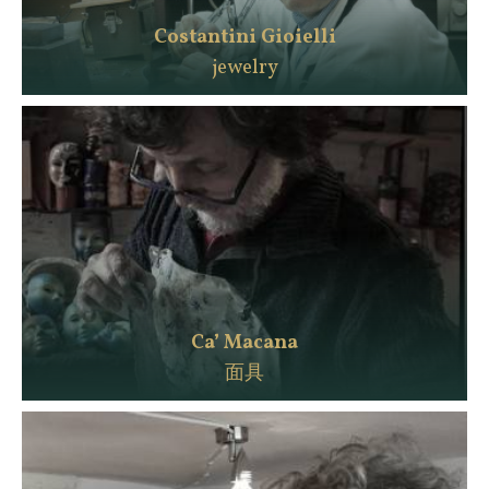
Costantini Gioielli
jewelry
Ca’ Macana
面具