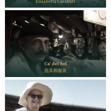
Elisabetta Casaburi
Ca’ del Sol
面具和服装