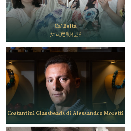
Ca’ Beltà
女式定制礼服
Costantini Glassbeads di Alessandro Moretti