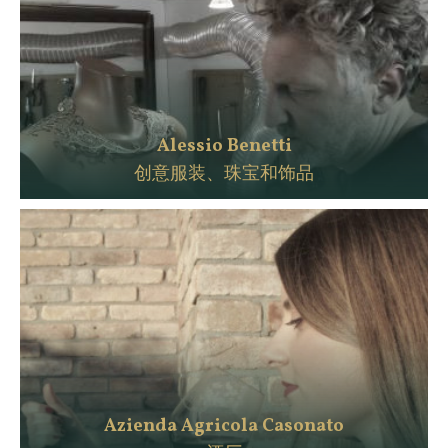
Alessio Benetti
创意服装、珠宝和饰品
Azienda Agricola Casonato