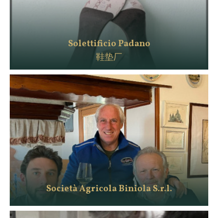
Solettificio Padano
鞋垫厂
Società Agricola Biniola S.r.l.