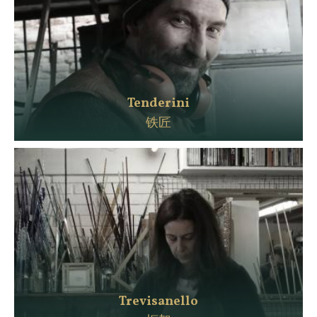
Tenderini
铁匠
Trevisanello