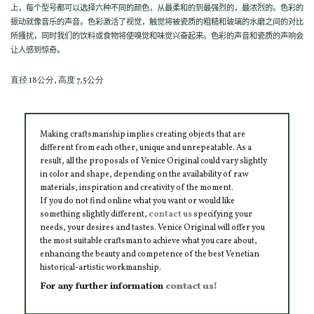
上，每个型号都可以选择六种不同的颜色，从最柔和的到最强烈的，最浓烈的。色彩的
振动就像音乐的声音。色彩激活了视觉，触觉将被瓷质的粗糙和玻璃的水磨之间的对比
所搔扰，同时我们的饮料或食物将使嗅觉和味觉兴奋起来。色彩的声音和瓷质的声响会
让人感到惊奇。
直径 18公分, 高度 7,5公分
Making craftsmanship implies creating objects that are
different from each other, unique and unrepeatable. As a
result, all the proposals of Venice Original could vary slightly
in color and shape, depending on the availability of raw
materials, inspiration and creativity of the moment.
If you do not find online what you want or would like
something slightly different,
contact us
specifying your
needs, your desires and tastes. Venice Original will offer you
the most suitable craftsman to achieve what you care about,
enhancing the beauty and competence of the best Venetian
historical-artistic workmanship.
For any further information
contact us!