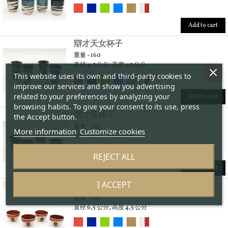
Add to cart
辯才天女杯子
重量 - 160
直径 4,5 公分, 高度 7,5 公分
This website uses its own and third-party cookies to
improve our services and show you advertising
related to your preferences by analyzing your
Add to cart
browsing habits. To give your consent to its use, press
辯才天杯子
the Accept button.
重量 - 200
More information
Customize cookies
直径 5公分, 高度 6 公分
REJECT ALL
Add to cart
I ACCEPT
《索奇皮利》杯子
重量 - 160
直径 6,5 公分, 高度 4,5 公分