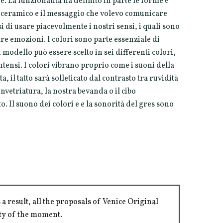
 La funzionalità ha definito in parte le forme e
e ceramico e il messaggio che volevo comunicare
 di usare piacevolmente i nostri sensi, i quali sono
tre emozioni. I colori sono parte essenziale di
i modello può essere scelto in sei differenti colori,
intensi. I colori vibrano proprio come i suoni della
ta, il tatto sarà solleticato dal contrasto tra ruvidità
 invetriatura, la nostra bevanda o il cibo
to. Il suono dei colori e e la sonorità del gres sono
 result, all the proposals of Venice Original
ity of the moment.