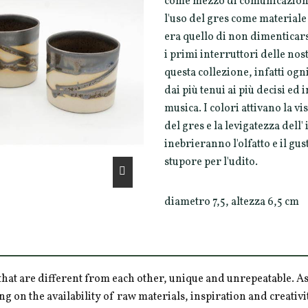
come mezzo di comunicazione.
l'uso del gres come material
era quello di non dimenticarsi
i primi interruttori delle nos
questa collezione, infatti ogn
dai più tenui ai più decisi ed 
musica. I colori attivano la vis
del gres e la levigatezza dell'
inebrieranno l'olfatto e il gus
stupore per l'udito.
diametro 7,5, altezza 6,5 cm
hat are different from each other, unique and unrepeatable. As a
ng on the availability of raw materials, inspiration and creativ