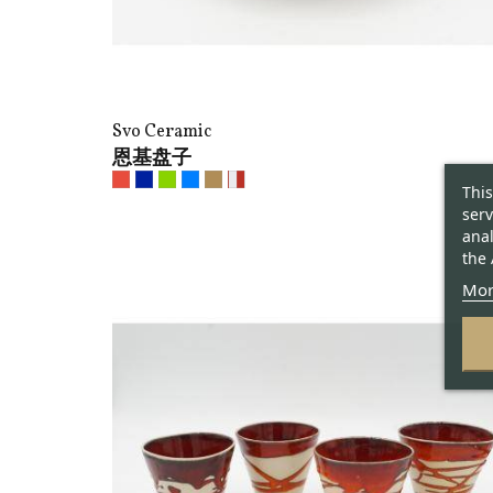
Svo Ceramic
恩基盘子
This
serv
anal
the 
Mor