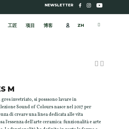
NEWSLETTER
ZH
工匠
项目
博客
ES M
, gres invetriato, si posssono lavare in
ollezione Sound of Colours nasce nel 2017 per
nza di creare una linea dedicata alle vita
sa l'essenza dell'arte ceramica: funzionalità e arte