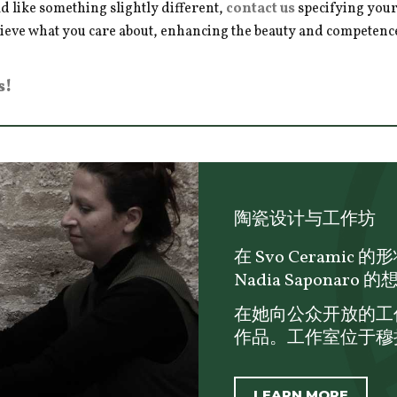
d like something slightly different,
contact us
specifying your
hieve what you care about, enhancing the beauty and competence 
s!
陶瓷设计与工作坊
在 Svo Ceram
Nadia Sapona
在她向公众开放的工
作品。工作室位于穆拉诺
LEARN MORE