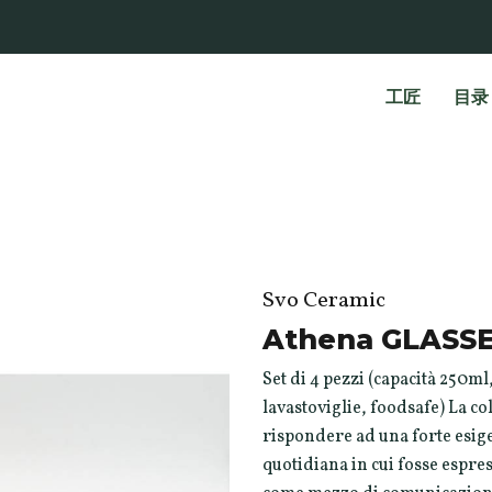
工匠
目录
Svo Ceramic
Athena GLASS
Set di 4 pezzi (capacità 250ml
lavastoviglie, foodsafe) La c
rispondere ad una forte esige
quotidiana in cui fosse espres