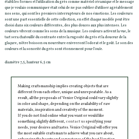
établi les formes et l'utilisation du grès comme matériel céramique et le message
que je voulais communiquer était celui de ne pas oublier d'utiliser agréablement
nos sens, qui sont les premiers interrupteurs de nos émotions. Les coulerurs
sont une part essentielle de cette collection, en effet chaque modèle peut être
choisi dans six couleurs différentes, des plus douces aux plus intenses. Les
couleurs vibrent comme les sons de la musique. Les couleurs activent la vue, le
tact sera chatouillé du contraste entre la rugosité du grès et la douceur de la
glaçure, nôtre boisson ou nourriture enivreront l'odorat et le goût. Le son des
couleurs et la sonorité du grès sont étonnement pour l'ouïe.
diamètre 7,5, hauteur 6,5 cm
Making craftsmanship implies creating objects that are
different from each other, unique and unrepeatable. As a
result, all the proposals of Venice Original could vary slightly
in color and shape, depending on the availability of raw
materials, inspiration and creativity of the moment.
If you do not find online what you want or would like
something slightly different,
contact us
specifying your
needs, your desires and tastes. Venice Original will offer you
the most suitable craftsman to achieve what you care about,