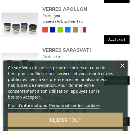
VERRES APOLLON
Poids - 320
diamètre 6,5, hauteur 8 cm
Add to cart
VERRES SARASVATI
Poids - 160
diamètre 4,5, hauteur 7,5 cm
Ce site Web utilise ses propres cookies et ceux de
tiers pour améliorer nos services et vous montrer des
publicités liées à vos préférences en analysant vos
Add to cart
habitudes de navigation. Pour donner votre
consentement à son utilisation, appuyez sur le
TASSES BENZAITEN
bouton Accepter.
Poids - 200
diamètre 5, hauteur 6 cm
Plus d'informations
Personnaliser les cookies
REJETER TOUT
Add to cart