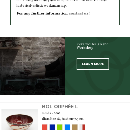
enhancing the beauty and competence of the best Venetian
historical-artistic workmanship.
For any further information
contact us!
Ceramic Design and
Workshop
LEARN MORE
SCOPRI TUTTI I PRODOTTI DELL’ARTIGIANO
BOL ORPHÉE L
Poids - 600
diamètre 18, hauteur 7,5 cm