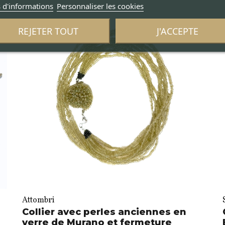
 d'informations
Personnaliser les cookies
REJETER TOUT
J'ACCEPTE
Attombri
o
Collier avec perles anciennes en
verre de Murano et fermeture