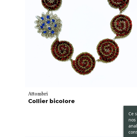
Attombri
Collier bicolore
Ce s
nos 
anal
cons