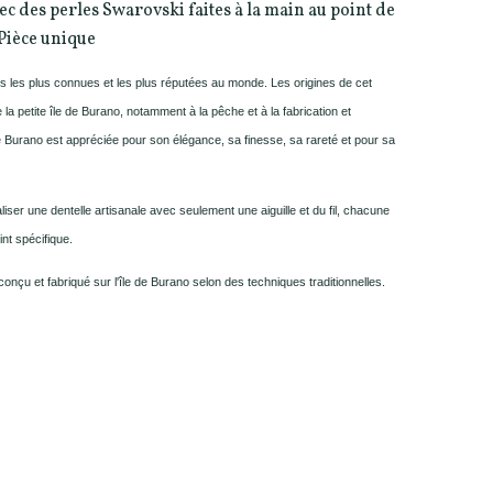
ec des perles Swarovski faites à la main au point de
Pièce unique
es les plus connues et les plus réputées au monde. Les origines de cet
de la petite île de Burano, notamment à la pêche et à la fabrication et
 de Burano est appréciée pour son élégance, sa finesse, sa rareté et pour sa
iser une dentelle artisanale avec seulement une aiguille et du fil, chacune
int spécifique.
onçu et fabriqué sur l'île de Burano selon des techniques traditionnelles.