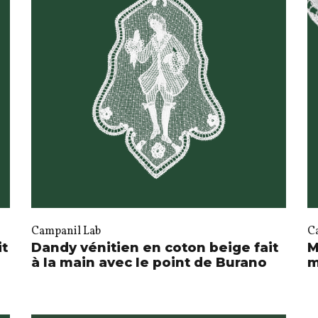
Campanil Lab
C
it
Dandy vénitien en coton beige fait
M
à la main avec le point de Burano
m