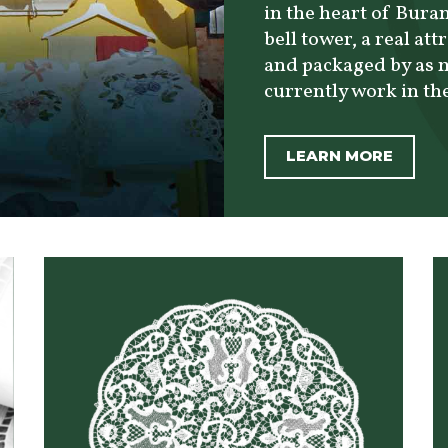
in the heart of Bura
bell tower, a real at
and packaged by as m
currently work in the
LEARN MORE