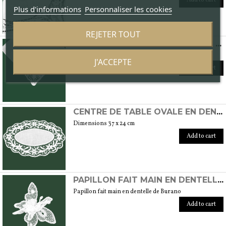
Plus d'informations
Personnaliser les cookies
REJETER TOUT
MOUCHOIR EN COTON 'BATISTA' AVEC DENTELLE AU POINT DE BURANO
32 x 32 cm
J'ACCEPTE
Add to cart
CENTRE DE TABLE OVALE EN DENTELLE DE BURANO
Dimensions 37 x 24 cm
Add to cart
PAPILLON FAIT MAIN EN DENTELLE DE BURANO
Papillon fait main en dentelle de Burano
Add to cart