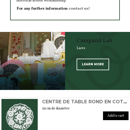
historical-artistic workmanship.
For any further information
contact us!
Campanil Lab
Laces
LEARN MORE
SCOPRI TUTTI I PRODOTTI DELL’ARTIGIANO
CENTRE DE TABLE ROND EN COTON FAIT À LA MAIN AU POINT DE BURANO
29 cm de diamètre
Add to cart