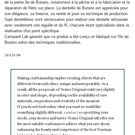
de la petite île de Burano, notamment à la pêche et à la fabrication et la
réparation de filets sur place. La dentelle de Burano est appréciée pour
son élégance, sa finesse, sa rareté et pour sa technique de production.
Sept dentellières sont nécessaires pour réaliser une dentelle artisanale
avec seulement une aiguille et du fil, chacune étant spécialisée dans la
réalisation d'un point spécifique.
Campanil Lab garantit que ce produit a été conçu et fabriqué sur l'île de
Burano selon des techniques traditionnelles.
32 x 32 cm
Making craftsmanship implies creating objects that are
different from each other, unique and unrepeatable. As a
result, all the proposals of Venice Original could vary slightly
in color and shape, depending on the availability of raw
materials, inspiration and creativity of the moment.
If you do not find online what you want or would like
something slightly different,
contact us
specifying your
needs, your desires and tastes. Venice Original will offer you
the most suitable craftsman to achieve what you care about,
enhancing the beauty and competence of the best Venetian