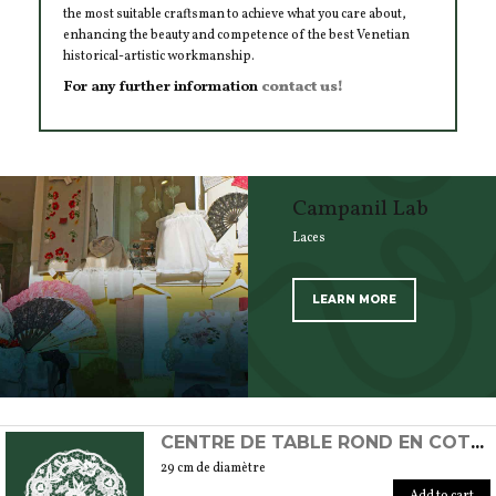
the most suitable craftsman to achieve what you care about,
enhancing the beauty and competence of the best Venetian
historical-artistic workmanship.
For any further information
contact us!
Campanil Lab
Laces
LEARN MORE
SCOPRI TUTTI I PRODOTTI DELL’ARTIGIANO
CENTRE DE TABLE ROND EN COTON FAIT À LA MAIN AU POINT DE BURANO
29 cm de diamètre
Add to cart