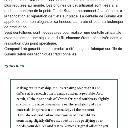
plus réputées au monde. Les origines de cet artisanat sont liées à la
tradition maritime de la petite île de Burano, notamment à la pêche et à
la fabrication et réparation de filets sur place. La dentelle de Burano est
appréciée pour son élégance, sa finesse, sa rareté et pour sa technique
de production.
Sept dentellières sont nécessaires pour réaliser une dentelle artisanale
avec seulement une aiguille et du fil, chacune étant spécialisée dans la
réalisation d'un point spécifique.
Campanil Lab garantit que ce produit a été conçu et fabriqué sur l'île de
Burano selon des techniques traditionnelles.
23 cm x 16 cm
Making craftsmanship implies creating objects that are
different from each other, unique and unrepeatable. As a
result, all the proposals of Venice Original could vary slightly
in color and shape, depending on the availability of raw
materials, inspiration and creativity of the moment.
If you do not find online what you want or would like
something slightly different,
contact us
specifying your
needs, your desires and tastes. Venice Original will offer you