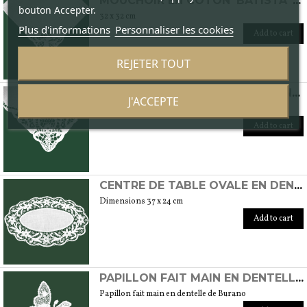
MOUCHOIR EN COTON 'BATISTA' AVEC DENTELLE AU POINT DE BURANO
bouton Accepter.
32 x 32 cm
Plus d'informations
Personnaliser les cookies
Add to cart
REJETER TOUT
MOUCHOIR EN MAILLE DE BURANO MODÈLE DAMINA
J'ACCEPTE
32 x 32 cm
Add to cart
CENTRE DE TABLE OVALE EN DENTELLE DE BURANO
Dimensions 37 x 24 cm
Add to cart
PAPILLON FAIT MAIN EN DENTELLE DE BURANO
Papillon fait main en dentelle de Burano