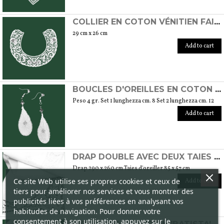
COLLIER EN COTON VÉNITIEN FAIT À LA MAIN AVEC LE POINT DE BURANO
29 cm x 26 cm
Add to cart
BOUCLES D'OREILLES EN COTON AVEC DES PERLES SWAROVSKI FAITES À LA MAIN AU POINT DE BURANO
Peso 4 gr. Set 1 lunghezza cm. 8 Set 2 lunghezza cm. 12
Add to cart
DRAP DOUBLE AVEC DEUX TAIES D'OREILLER EN COTON FAIT À LA MAIN AVEC LE POINT DE BURANO
Drap 290 x 260 cm Taies d'oreiller 85 x 57 cm
Ce site Web utilise ses propres cookies et ceux de
Add to cart
tiers pour améliorer nos services et vous montrer des
publicités liées à vos préférences en analysant vos
habitudes de navigation. Pour donner votre
consentement à son utilisation, appuyez sur le