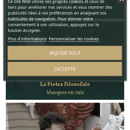
Ce site Web utilise ses propres cookies et ceux de
La Colombina Venezia
tiers pour améliorer nos services et vous montrer des
un petit monde d'histoires à porter
publicités liées à vos préférences en analysant vos
habitudes de navigation. Pour donner votre
consentement à son utilisation, appuyez sur le
bouton Accepter.
Plus d'informations
Personnaliser les cookies
REJETER TOUT
J'ACCEPTE
La Pietra Filosofale
Masques en cuir