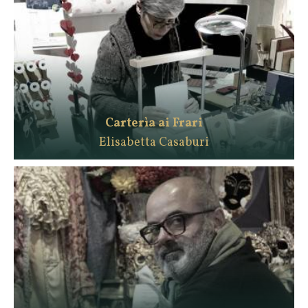
Carterìa ai Frari
Elisabetta Casaburi