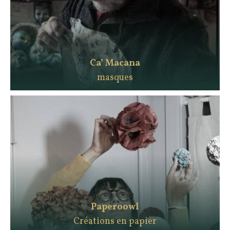
Ca’ Macana
masques
Paperoowl
Créations en papier