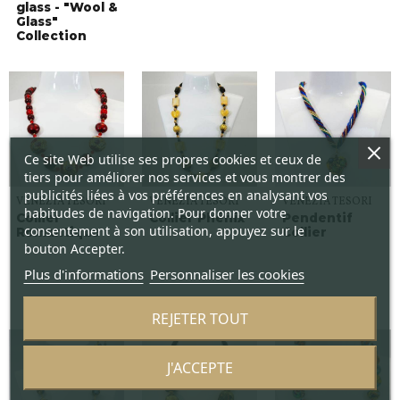
glass - "Wool &
Glass"
Collection
Ce site Web utilise ses propres cookies et ceux de
tiers pour améliorer nos services et vous montrer des
publicités liées à vos préférences en analysant vos
VENEZIA TESORI
VENEZIA TESORI
VENEZIA TESORI
habitudes de navigation. Pour donner votre
Collier
Collier Phénix
Pendentif
consentement à son utilisation, appuyez sur le
Romantique
Collier
bouton Accepter.
Plus d'informations
Personnaliser les cookies
REJETER TOUT
J'ACCEPTE