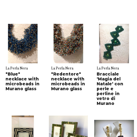
La Perla Nera
La Perla Nera
La Perla Nera
"Blue"
"Redentore"
Bracciale
necklace with
necklace with
'Magia del
microbeads in
microbeads in
Natale' con
Murano glass
Murano glass
perle e
perline in
vetro di
Murano