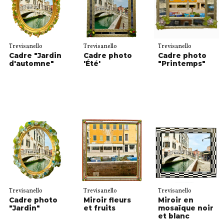
Trevisanello
Trevisanello
Trevisanello
Cadre "Jardin
Cadre photo
Cadre photo
d'automne"
'Été'
"Printemps"
Trevisanello
Trevisanello
Trevisanello
Cadre photo
Miroir fleurs
Miroir en
"Jardin"
et fruits
mosaïque noir
et blanc