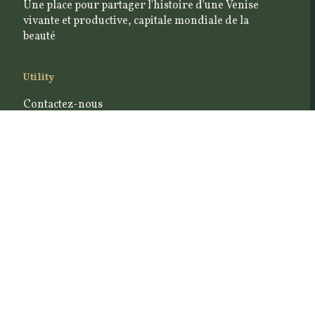
Une place pour partager l'histoire d'une Venise
vivante et productive, capitale mondiale de la
beauté
Utility
Contactez-nous
Conditions d'achat
Conditions de retour et de remboursement
Zone artisans
Politique des cookies
Politique de confidentialité
Politique Newsletter
Suivez-nous sur