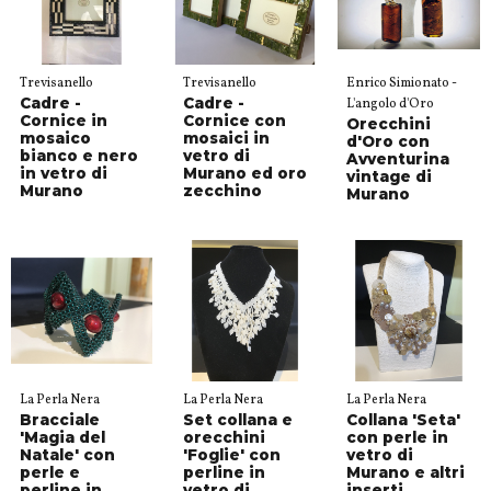
Trevisanello
Trevisanello
Enrico Simionato -
Cadre -
Cadre -
L'angolo d'Oro
Cornice in
Cornice con
Orecchini
mosaico
mosaici in
d'Oro con
bianco e nero
vetro di
Avventurina
in vetro di
Murano ed oro
vintage di
Murano
zecchino
Murano
La Perla Nera
La Perla Nera
La Perla Nera
Bracciale
Set collana e
Collana 'Seta'
'Magia del
orecchini
con perle in
Natale' con
'Foglie' con
vetro di
perle e
perline in
Murano e altri
perline in
vetro di
inserti