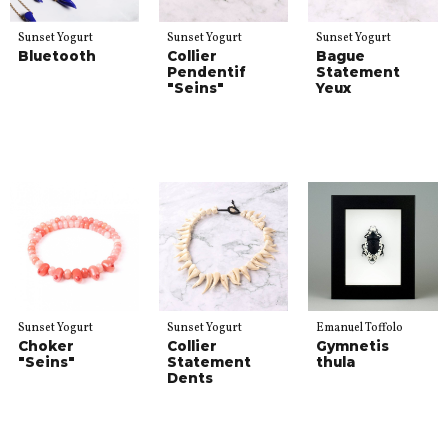
Sunset Yogurt
Sunset Yogurt
Sunset Yogurt
Bluetooth
Collier
Bague
Pendentif
Statement
"Seins"
Yeux
Sunset Yogurt
Sunset Yogurt
Emanuel Toffolo
Choker
Collier
Gymnetis
"Seins"
Statement
thula
Dents