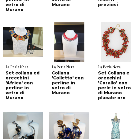
vetro di
Murano
preziosi
Murano
La Perla Nera
La Perla Nera
La Perla Nera
Set collana ed
Collana
Set Collana e
orecchini
'Colletto' con
orecchini
'Africa' con
perline in
'Corallo' con
perline in
vetro di
perle in vetro
vetro di
Murano
di Murano
Murano
placate oro