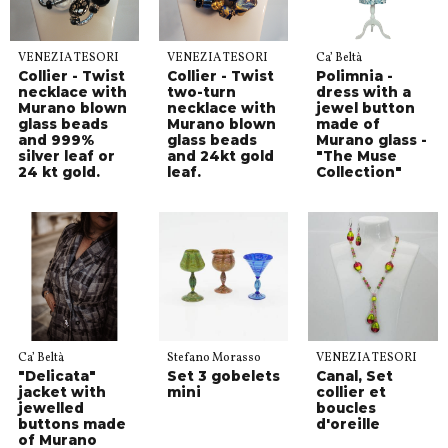
VENEZIA TESORI
VENEZIA TESORI
Ca’ Beltà
Collier - Twist
Collier - Twist
Polimnia -
necklace with
two-turn
dress with a
Murano blown
necklace with
jewel button
glass beads
Murano blown
made of
and 999%
glass beads
Murano glass -
silver leaf or
and 24kt gold
"The Muse
24 kt gold.
leaf.
Collection"
Ca’ Beltà
Stefano Morasso
VENEZIA TESORI
"Delicata"
Set 3 gobelets
Canal, Set
jacket with
mini
collier et
jewelled
boucles
buttons made
d'oreille
of Murano