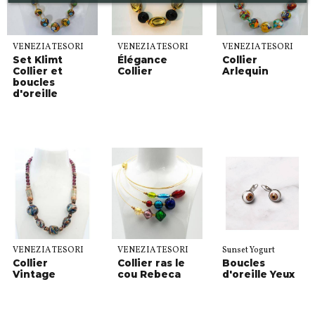
VENEZIA TESORI
VENEZIA TESORI
VENEZIA TESORI
Set Klimt
Élégance
Collier
Collier et
Collier
Arlequin
boucles
d'oreille
VENEZIA TESORI
VENEZIA TESORI
Sunset Yogurt
Collier
Collier ras le
Boucles
Vintage
cou Rebeca
d'oreille Yeux