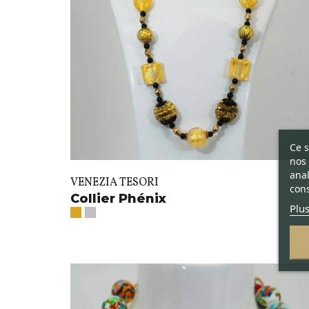
Ce s
nos 
anal
VENEZIA TESORI
cons
Collier Phénix
Plus