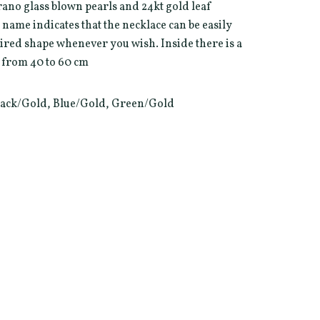
ano glass blown pearls and 24kt gold leaf
 name indicates that the necklace can be easily
sired shape whenever you wish. Inside there is a
h from 40 to 60 cm
 Black/Gold, Blue/Gold, Green/Gold