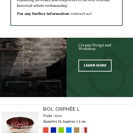
enhancing the beauty and competence of the best Venetian
historical-artistic workmanship.
For any further information
contact us!
Ceramic Design and
Workshop
LEARN MORE
SCOPRI TUTTI I PRODOTTI DELL’ARTIGIANO
BOL ORPHÉE L
Poids - 600
diamètre 18, hauteur 7,5 cm