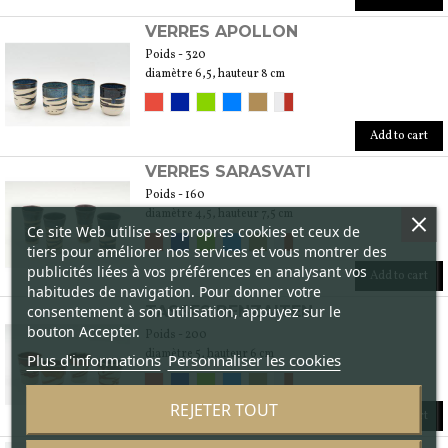
VERRES APOLLON
Poids - 320
diamètre 6,5, hauteur 8 cm
Add to cart
VERRES SARASVATI
Poids - 160
diamètre 4,5, hauteur 7,5 cm
Ce site Web utilise ses propres cookies et ceux de
tiers pour améliorer nos services et vous montrer des
publicités liées à vos préférences en analysant vos
Add to cart
habitudes de navigation. Pour donner votre
consentement à son utilisation, appuyez sur le
TASSES BENZAITEN
bouton Accepter.
Poids - 200
diamètre 5, hauteur 6 cm
Plus d'informations
Personnaliser les cookies
REJETER TOUT
Add to cart