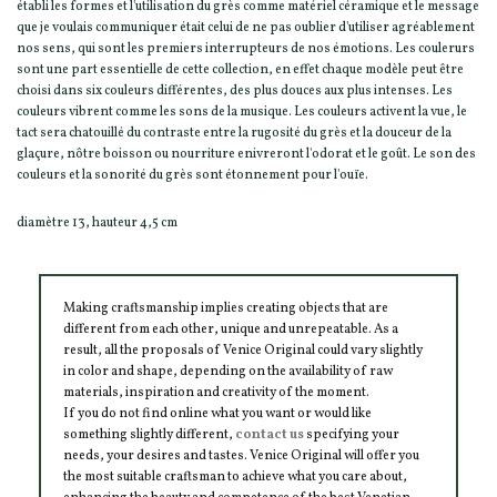
établi les formes et l'utilisation du grès comme matériel céramique et le message
que je voulais communiquer était celui de ne pas oublier d'utiliser agréablement
nos sens, qui sont les premiers interrupteurs de nos émotions. Les coulerurs
sont une part essentielle de cette collection, en effet chaque modèle peut être
choisi dans six couleurs différentes, des plus douces aux plus intenses. Les
couleurs vibrent comme les sons de la musique. Les couleurs activent la vue, le
tact sera chatouillé du contraste entre la rugosité du grès et la douceur de la
glaçure, nôtre boisson ou nourriture enivreront l'odorat et le goût. Le son des
couleurs et la sonorité du grès sont étonnement pour l'ouïe.
diamètre 13, hauteur 4,5 cm
Making craftsmanship implies creating objects that are
different from each other, unique and unrepeatable. As a
result, all the proposals of Venice Original could vary slightly
in color and shape, depending on the availability of raw
materials, inspiration and creativity of the moment.
If you do not find online what you want or would like
something slightly different,
contact us
specifying your
needs, your desires and tastes. Venice Original will offer you
the most suitable craftsman to achieve what you care about,