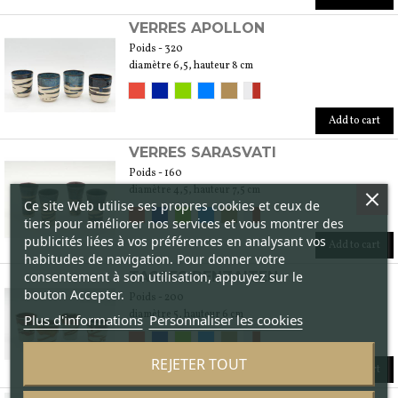
VERRES APOLLON
Poids - 320
diamètre 6,5, hauteur 8 cm
Add to cart
VERRES SARASVATI
Poids - 160
diamètre 4,5, hauteur 7,5 cm
Ce site Web utilise ses propres cookies et ceux de
tiers pour améliorer nos services et vous montrer des
publicités liées à vos préférences en analysant vos
Add to cart
habitudes de navigation. Pour donner votre
consentement à son utilisation, appuyez sur le
TASSES BENZAITEN
bouton Accepter.
Poids - 200
diamètre 5, hauteur 6 cm
Plus d'informations
Personnaliser les cookies
REJETER TOUT
Add to cart