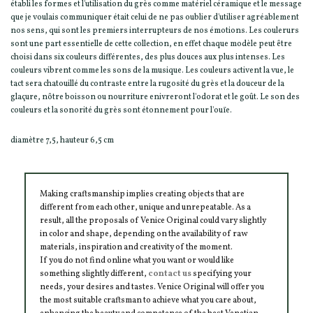
établi les formes et l'utilisation du grès comme matériel céramique et le message
que je voulais communiquer était celui de ne pas oublier d'utiliser agréablement
nos sens, qui sont les premiers interrupteurs de nos émotions. Les coulerurs
sont une part essentielle de cette collection, en effet chaque modèle peut être
choisi dans six couleurs différentes, des plus douces aux plus intenses. Les
couleurs vibrent comme les sons de la musique. Les couleurs activent la vue, le
tact sera chatouillé du contraste entre la rugosité du grès et la douceur de la
glaçure, nôtre boisson ou nourriture enivreront l'odorat et le goût. Le son des
couleurs et la sonorité du grès sont étonnement pour l'ouïe.
diamètre 7,5, hauteur 6,5 cm
Making craftsmanship implies creating objects that are
different from each other, unique and unrepeatable. As a
result, all the proposals of Venice Original could vary slightly
in color and shape, depending on the availability of raw
materials, inspiration and creativity of the moment.
If you do not find online what you want or would like
something slightly different,
contact us
specifying your
needs, your desires and tastes. Venice Original will offer you
the most suitable craftsman to achieve what you care about,