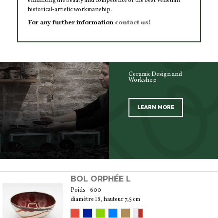
enhancing the beauty and competence of the best Venetian
historical-artistic workmanship.
For any further information
contact us!
Ceramic Design and
Workshop
LEARN MORE
SCOPRI TUTTI I PRODOTTI DELL’ARTIGIANO
BOL ORPHÉE L
Poids - 600
diamètre 18, hauteur 7,5 cm