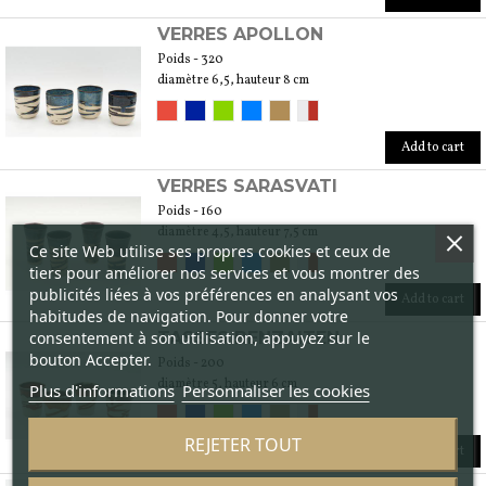
VERRES APOLLON
Poids - 320
diamètre 6,5, hauteur 8 cm
Add to cart
VERRES SARASVATI
Poids - 160
diamètre 4,5, hauteur 7,5 cm
Ce site Web utilise ses propres cookies et ceux de
tiers pour améliorer nos services et vous montrer des
publicités liées à vos préférences en analysant vos
Add to cart
habitudes de navigation. Pour donner votre
consentement à son utilisation, appuyez sur le
TASSES BENZAITEN
bouton Accepter.
Poids - 200
diamètre 5, hauteur 6 cm
Plus d'informations
Personnaliser les cookies
REJETER TOUT
Add to cart