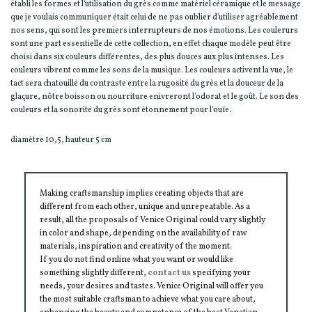
établi les formes et l'utilisation du grès comme matériel céramique et le message
que je voulais communiquer était celui de ne pas oublier d'utiliser agréablement
nos sens, qui sont les premiers interrupteurs de nos émotions. Les coulerurs
sont une part essentielle de cette collection, en effet chaque modèle peut être
choisi dans six couleurs différentes, des plus douces aux plus intenses. Les
couleurs vibrent comme les sons de la musique. Les couleurs activent la vue, le
tact sera chatouillé du contraste entre la rugosité du grès et la douceur de la
glaçure, nôtre boisson ou nourriture enivreront l'odorat et le goût. Le son des
couleurs et la sonorité du grès sont étonnement pour l'ouïe.
diamètre 10,5, hauteur 5 cm
Making craftsmanship implies creating objects that are
different from each other, unique and unrepeatable. As a
result, all the proposals of Venice Original could vary slightly
in color and shape, depending on the availability of raw
materials, inspiration and creativity of the moment.
If you do not find online what you want or would like
something slightly different,
contact us
specifying your
needs, your desires and tastes. Venice Original will offer you
the most suitable craftsman to achieve what you care about,