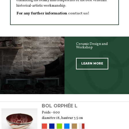
enhancing the beauty and competence of the best Venetian
historical-artistic workmanship.
For any further information
contact us!
Ceramic Design and
Workshop
LEARN MORE
SCOPRI TUTTI I PRODOTTI DELL’ARTIGIANO
BOL ORPHÉE L
Poids - 600
diamètre 18, hauteur 7,5 cm