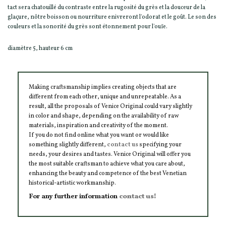
tact sera chatouillé du contraste entre la rugosité du grès et la douceur de la
glaçure, nôtre boisson ou nourriture enivreront l'odorat et le goût. Le son des
couleurs et la sonorité du grès sont étonnement pour l'ouïe.
diamètre 5, hauteur 6 cm
Making craftsmanship implies creating objects that are
different from each other, unique and unrepeatable. As a
result, all the proposals of Venice Original could vary slightly
in color and shape, depending on the availability of raw
materials, inspiration and creativity of the moment.
If you do not find online what you want or would like
something slightly different,
contact us
specifying your
needs, your desires and tastes. Venice Original will offer you
the most suitable craftsman to achieve what you care about,
enhancing the beauty and competence of the best Venetian
historical-artistic workmanship.
For any further information
contact us!