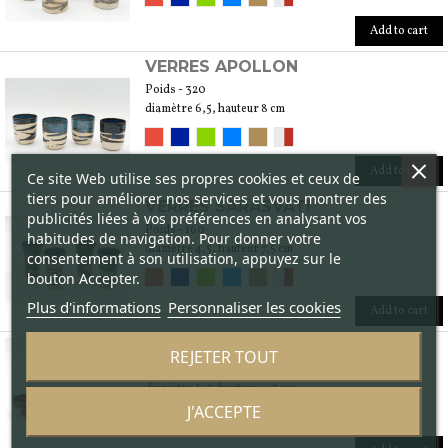
Add to cart
VERRES APOLLON
Poids - 320
diamètre 6,5, hauteur 8 cm
Add to cart
Ce site Web utilise ses propres cookies et ceux de
tiers pour améliorer nos services et vous montrer des
VERRES SARASVATI
publicités liées à vos préférences en analysant vos
Poids - 160
habitudes de navigation. Pour donner votre
diamètre 4,5, hauteur 7,5 cm
consentement à son utilisation, appuyez sur le
bouton Accepter.
Plus d'informations
Personnaliser les cookies
Add to cart
TASSES XOCHIPILLI
REJETER TOUT
Poids - 160
diamètre 6,5, hauteur 4,5 cm
J'ACCEPTE