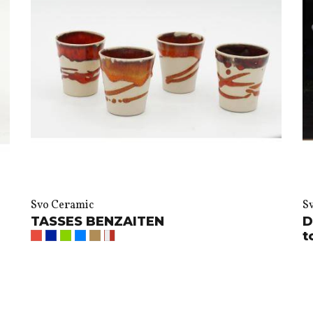
Svo Ceramic
S
TASSES BENZAITEN
D
t