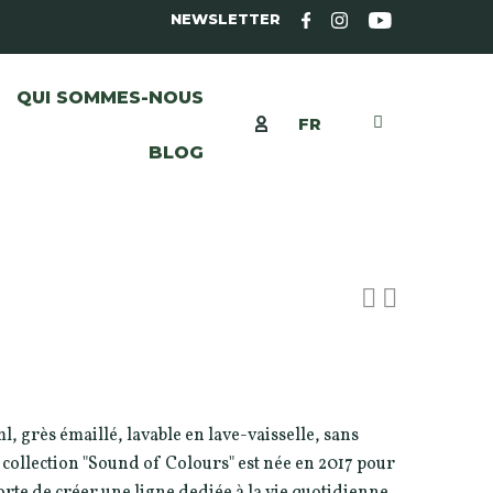
NEWSLETTER
QUI SOMMES-NOUS
FR
BLOG
M
ml, grès émaillé, lavable en lave-vaisselle, sans
 collection "Sound of Colours" est née en 2017 pour
orte de créer une ligne dediée à la vie quotidienne