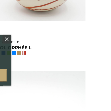
vo Ceramic
OL ORPHÉE L