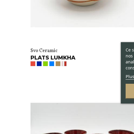
Ce s
Svo Ceramic
nos 
PLATS LUMKHA
anal
cons
Plus