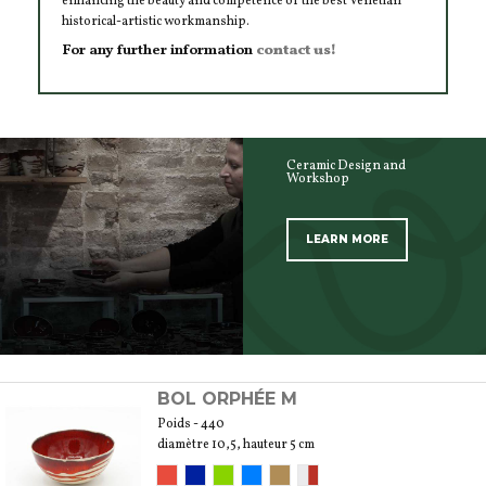
enhancing the beauty and competence of the best Venetian
historical-artistic workmanship.
For any further information
contact us!
Ceramic Design and
Workshop
LEARN MORE
SCOPRI TUTTI I PRODOTTI DELL’ARTIGIANO
BOL ORPHÉE M
Poids - 440
diamètre 10,5, hauteur 5 cm