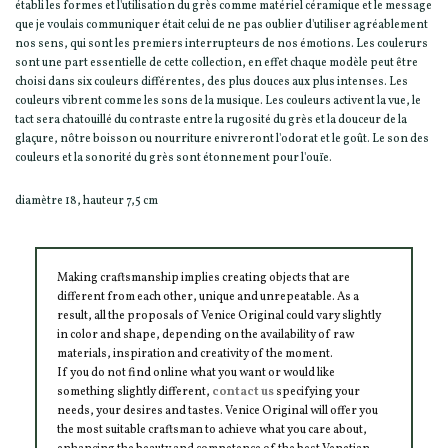
établi les formes et l'utilisation du grès comme matériel céramique et le message
que je voulais communiquer était celui de ne pas oublier d'utiliser agréablement
nos sens, qui sont les premiers interrupteurs de nos émotions. Les coulerurs
sont une part essentielle de cette collection, en effet chaque modèle peut être
choisi dans six couleurs différentes, des plus douces aux plus intenses. Les
couleurs vibrent comme les sons de la musique. Les couleurs activent la vue, le
tact sera chatouillé du contraste entre la rugosité du grès et la douceur de la
glaçure, nôtre boisson ou nourriture enivreront l'odorat et le goût. Le son des
couleurs et la sonorité du grès sont étonnement pour l'ouïe.
diamètre 18, hauteur 7,5 cm
Making craftsmanship implies creating objects that are
different from each other, unique and unrepeatable. As a
result, all the proposals of Venice Original could vary slightly
in color and shape, depending on the availability of raw
materials, inspiration and creativity of the moment.
If you do not find online what you want or would like
something slightly different,
contact us
specifying your
needs, your desires and tastes. Venice Original will offer you
the most suitable craftsman to achieve what you care about,