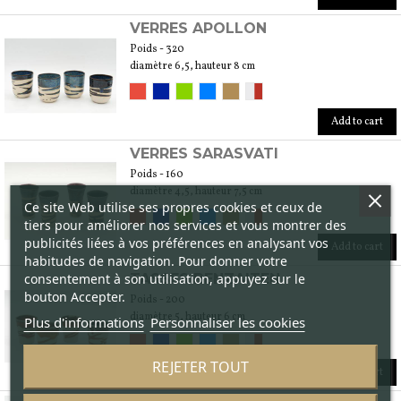
VERRES APOLLON
Poids - 320
diamètre 6,5, hauteur 8 cm
Add to cart
VERRES SARASVATI
Poids - 160
diamètre 4,5, hauteur 7,5 cm
Ce site Web utilise ses propres cookies et ceux de
tiers pour améliorer nos services et vous montrer des
publicités liées à vos préférences en analysant vos
Add to cart
habitudes de navigation. Pour donner votre
consentement à son utilisation, appuyez sur le
TASSES BENZAITEN
bouton Accepter.
Poids - 200
diamètre 5, hauteur 6 cm
Plus d'informations
Personnaliser les cookies
REJETER TOUT
Add to cart