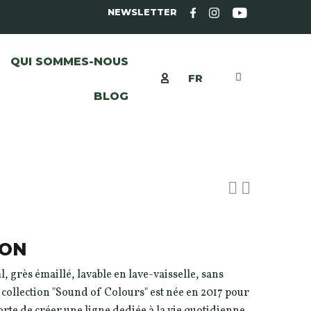
NEWSLETTER
QUI SOMMES-NOUS
FR
BLOG
LON
l, grès émaillé, lavable en lave-vaisselle, sans
 collection "Sound of Colours" est née en 2017 pour
orte de créer une ligne dediée à la vie quotidienne