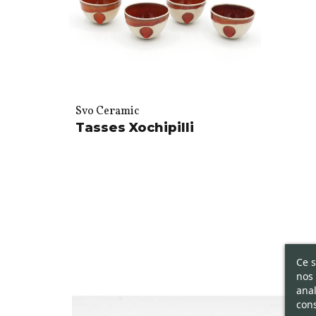
Svo Ceramic
Tasses Xochipilli
Ce s
nos 
anal
cons