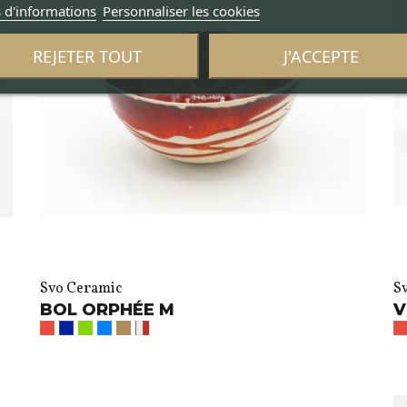
 d'informations
Personnaliser les cookies
REJETER TOUT
J'ACCEPTE
Svo Ceramic
S
BOL ORPHÉE M
V