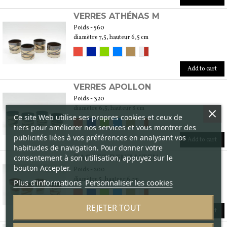
VERRES ATHÉNAS M
Poids - 560
diamètre 7,5, hauteur 6,5 cm
Add to cart
VERRES APOLLON
Poids - 320
diamètre 6,5, hauteur 8 cm
Ce site Web utilise ses propres cookies et ceux de
tiers pour améliorer nos services et vous montrer des
publicités liées à vos préférences en analysant vos
Add to cart
habitudes de navigation. Pour donner votre
consentement à son utilisation, appuyez sur le
TASSES BENZAITEN
bouton Accepter.
Poids - 200
diamètre 5, hauteur 6 cm
Plus d'informations
Personnaliser les cookies
REJETER TOUT
Add to cart