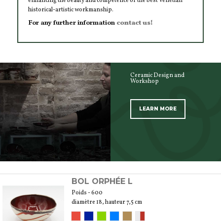
enhancing the beauty and competence of the best Venetian
historical-artistic workmanship.
For any further information
contact us!
Ceramic Design and
Workshop
LEARN MORE
SCOPRI TUTTI I PRODOTTI DELL’ARTIGIANO
BOL ORPHÉE L
Poids - 600
diamètre 18, hauteur 7,5 cm