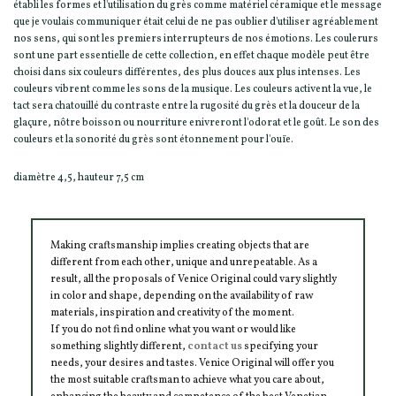
établi les formes et l'utilisation du grès comme matériel céramique et le message
que je voulais communiquer était celui de ne pas oublier d'utiliser agréablement
nos sens, qui sont les premiers interrupteurs de nos émotions. Les coulerurs
sont une part essentielle de cette collection, en effet chaque modèle peut être
choisi dans six couleurs différentes, des plus douces aux plus intenses. Les
couleurs vibrent comme les sons de la musique. Les couleurs activent la vue, le
tact sera chatouillé du contraste entre la rugosité du grès et la douceur de la
glaçure, nôtre boisson ou nourriture enivreront l'odorat et le goût. Le son des
couleurs et la sonorité du grès sont étonnement pour l'ouïe.
diamètre 4,5, hauteur 7,5 cm
Making craftsmanship implies creating objects that are
different from each other, unique and unrepeatable. As a
result, all the proposals of Venice Original could vary slightly
in color and shape, depending on the availability of raw
materials, inspiration and creativity of the moment.
If you do not find online what you want or would like
something slightly different,
contact us
specifying your
needs, your desires and tastes. Venice Original will offer you
the most suitable craftsman to achieve what you care about,