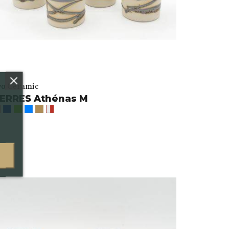
vo Ceramic
ERRES Athénas M