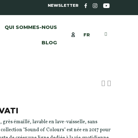
NEWSLETTER
QUI SOMMES-NOUS
FR
BLOG
VATI
, grès émaillé, lavable en lave-vaisselle, sans
 collection "Sound of Colours" est née en 2017 pour
orte de créer une ligne dediée à la vie quotidienne