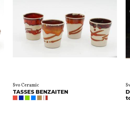
Svo Ceramic
S
TASSES BENZAITEN
D
t