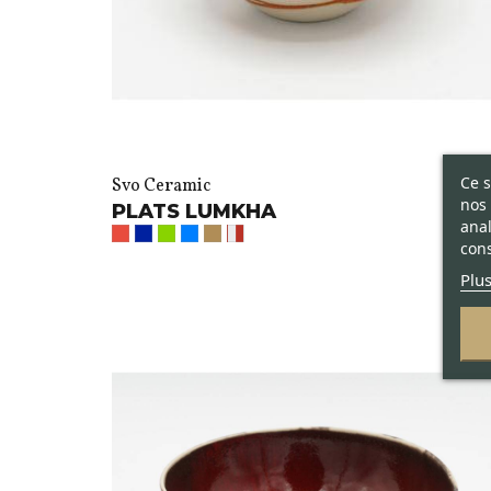
Ce s
Svo Ceramic
nos 
PLATS LUMKHA
anal
cons
Plus