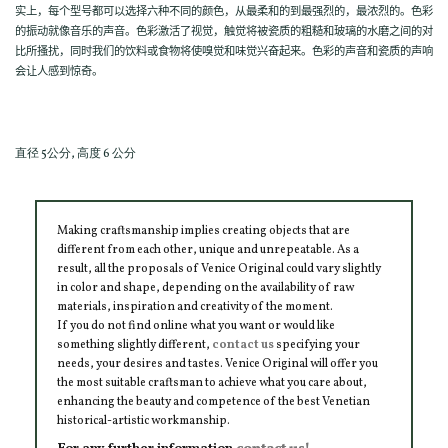
实上，每个型号都可以选择六种不同的颜色，从最柔和的到最强烈的，最浓烈的。色彩
的振动就像音乐的声音。色彩激活了视觉，触觉将被瓷质的粗糙和玻璃的水磨之间的对
比所搔扰，同时我们的饮料或食物将使嗅觉和味觉兴奋起来。色彩的声音和瓷质的声响
会让人感到惊奇。
直径 5公分, 高度 6 公分
Making craftsmanship implies creating objects that are
different from each other, unique and unrepeatable. As a
result, all the proposals of Venice Original could vary slightly
in color and shape, depending on the availability of raw
materials, inspiration and creativity of the moment.
If you do not find online what you want or would like
something slightly different,
contact us
specifying your
needs, your desires and tastes. Venice Original will offer you
the most suitable craftsman to achieve what you care about,
enhancing the beauty and competence of the best Venetian
historical-artistic workmanship.