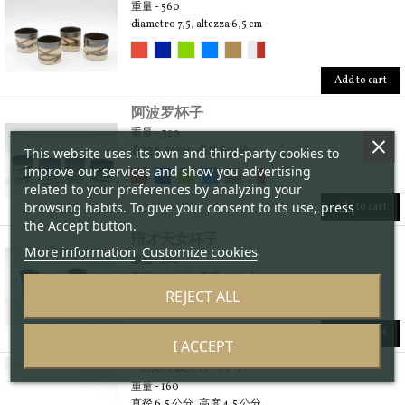
重量 - 560
diametro 7,5, altezza 6,5 cm
Add to cart
阿波罗杯子
重量 - 320
直径 6,5公分, 高度 8公分
This website uses its own and third-party cookies to
improve our services and show you advertising
related to your preferences by analyzing your
browsing habits. To give your consent to its use, press
Add to cart
the Accept button.
辯才天女杯子
More information
Customize cookies
重量 - 160
直径 4,5 公分, 高度 7,5 公分
REJECT ALL
Add to cart
I ACCEPT
《索奇皮利》杯子
重量 - 160
直径 6,5 公分, 高度 4,5 公分