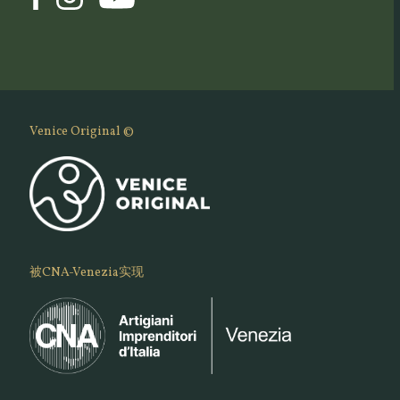
Venice Original ©
被CNA-Venezia实现