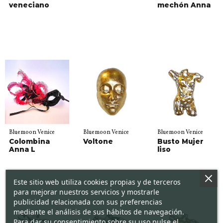
veneciano
mechón Anna
Bluemoon Venice
Bluemoon Venice
Bluemoon Venice
Colombina
Voltone
Busto Mujer
Anna L
liso
Este sitio web utiliza cookies propias y de terceros
para mejorar nuestros servicios y mostrarle
publicidad relacionada con sus preferencias
mediante el análisis de sus hábitos de navegación.
Para dar su consentimiento sobre su uso pulse el