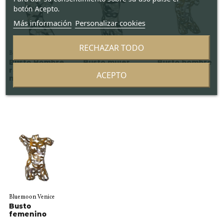
botón Acepto.
Más información
Personalizar cookies
RECHAZAR TODO
Bluemoon Venice
Bluemoon Venice
Bluemoon Venice
Busto Hombre
Busto mujer
Busto hombre
raya blanca y
blanco y
ACEPTO
negra
negro
Bluemoon Venice
Busto
femenino