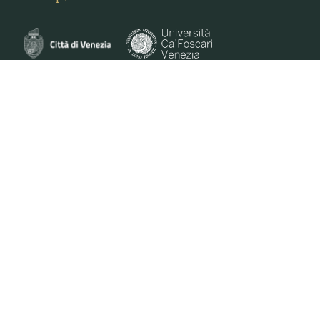
VENEZIANA E-COMMERCE S.R.L. - VIA DELLA PILA 3/B -30175 VENEZIA | PIVA
0461250271 | PEC VENEZIANAECOMMERCESRL@LEGALMAIL.IT | M. +39 351 747