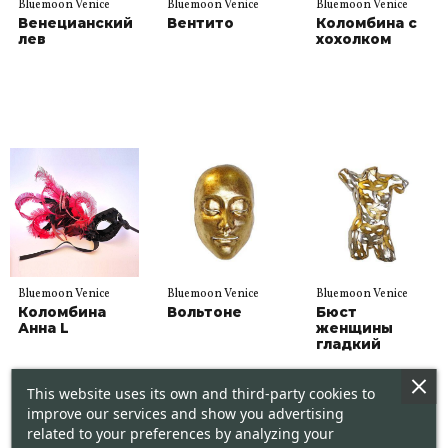
Bluemoon Venice
Bluemoon Venice
Bluemoon Venice
Венецианский
Вентито
Коломбина с
лев
хохолком
Bluemoon Venice
Bluemoon Venice
Bluemoon Venice
Коломбина
Вольтоне
Бюст
Анна L
женщины
гладкий
This website uses its own and third-party cookies to
improve our services and show you advertising
related to your preferences by analyzing your