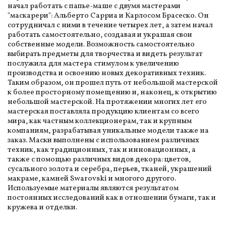
начал работать с папье-маше с двумя мастерами
"маскарери": Альберто Сарриа и Карлосом Брасеско. Он
сотрудничал с ними в течение четырех лет, а затем начал
работать самостоятельно, создавая и украшая свои
собственные модели. Возможность самостоятельно
выбирать предметы для творчества и видеть результат
послужила для мастера стимулом к увеличению
производства и освоению новых декоративных техник.
Таким образом, он прошел путь от небольшой мастерской
к более просторному помещению и, наконец, к открытию
небольшой мастерской. На протяжении многих лет его
мастерская поставляла продукцию клиентам со всего
мира, как частным коллекционерам, так и крупным
компаниям, разрабатывая уникальные модели также на
заказ. Маски выполнены с использованием различных
техник, как традиционных, так и инновационных, а
также с помощью различных видов декора: цветов,
сусального золота и серебра, перьев, тканей, украшений
макраме, камней Swarovski и многого другого.
Используемые материалы являются результатом
постоянных исследований как в отношении бумаги, так и
кружева и отделки.