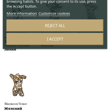
browsing habits. To give your consent to its use, press
the Accept button.
More information
Customize cookies
REJECT ALL
Bluemoon Venice
Bluemoon Venice
Bluemoon Venice
Мужской
Женский
Мужской
I ACCEPT
бюст из
бюст в черно-
бюст
черно-белых
белом
линий
Bluemoon Venice
Женский