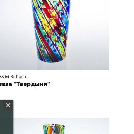
F&M Ballarin
ваза "Твердыня"