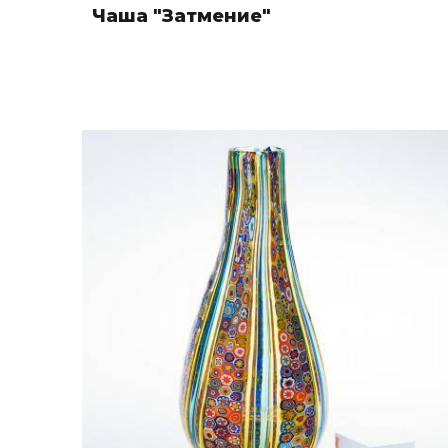
Чаша "Затмение"