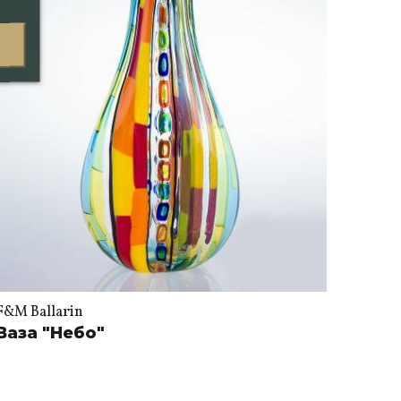
F&M Ballarin
Ваза "Небо"