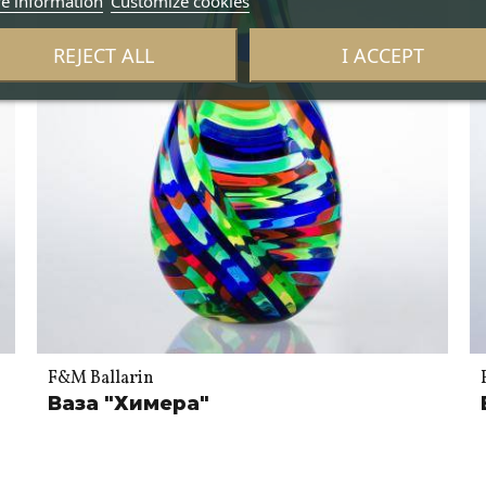
e information
Customize cookies
REJECT ALL
I ACCEPT
F&M Ballarin
Ваза "Химера"