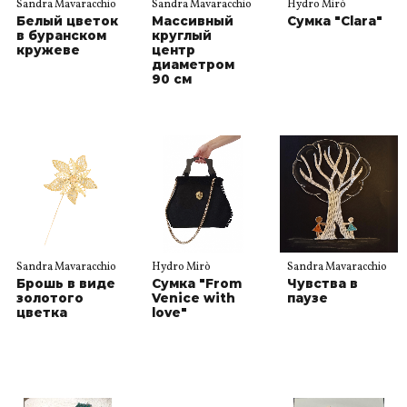
Sandra Mavaracchio
Sandra Mavaracchio
Hydro Mirò
Белый цветок
Массивный
Сумка "Clara"
в буранском
круглый
кружеве
центр
диаметром
90 см
Sandra Mavaracchio
Hydro Mirò
Sandra Mavaracchio
Брошь в виде
Сумка "From
Чувства в
золотого
Venice with
паузе
цветка
love"