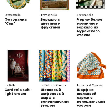
Trevisanello
Trevisanello
Trevisanello
Фоторамка
Зеркало с
Черно-белое
"Сад"
цветами и
мозаичное
фруктами
зеркало из
муранского
стекла
Ca’ Beltà
Le Pietre di Venezia
Le Pietre di Venezia
Gardenia suit -
Шелковый
Шарф из
light cream
шифоновый
шелковой
шарф с
саржи с
венецианским
венецианским
узором
узором