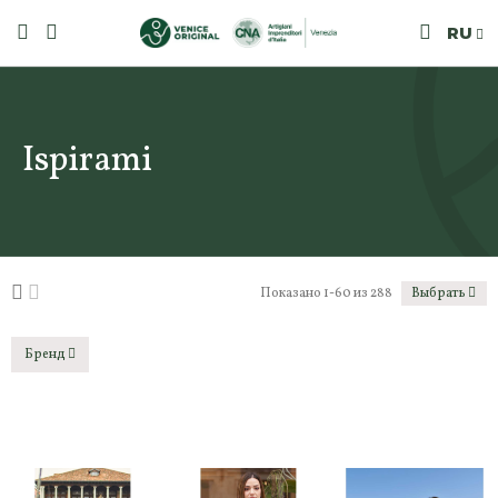
RU
Ispirami
Показано 1-60 из 288
Выбрать
Бренд