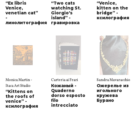
“Ex libris
“Two cats
“Venice,
Venice,
watching St.
kitten on the
venetian cat”
Giorgio's
bridge” -
-
island” -
ксилография
линолитография
гравировка
Monica Martin -
Carterìa ai Frari
Sandra Mavaracchio
Кожаный -
Ожерелье из
Itaca Art Studio
Quaderno
игольного
“Kittens on
dorso esposto
кружева
the roofs of
filo
Бурано
venice” -
intrecciato
ксилография