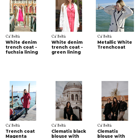
Ca’ Beltà
Ca’ Beltà
Ca’ Beltà
White denim
White denim
Metallic White
trench coat -
trench coat -
Trenchcoat
fuchsia lining
green lining
Ca’ Beltà
Ca’ Beltà
Ca’ Beltà
Trench coat
Clematis black
Clematis
Magenta
blouse with
blouse with