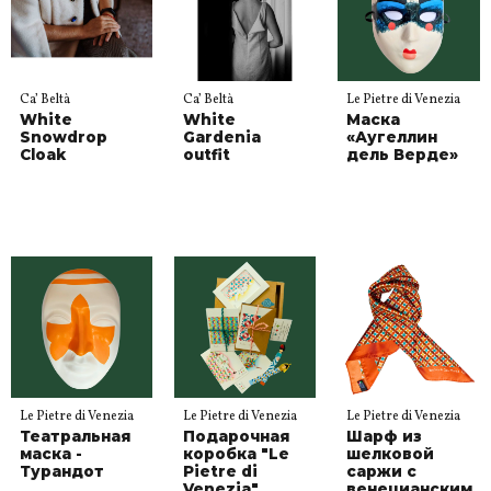
Ca’ Beltà
Ca’ Beltà
Le Pietre di Venezia
White
White
Маска
Snowdrop
Gardenia
«Аугеллин
Cloak
outfit
дель Верде»
Le Pietre di Venezia
Le Pietre di Venezia
Le Pietre di Venezia
Театральная
Подарочная
Шарф из
маска -
коробка "Le
шелковой
Турандот
Pietre di
саржи с
Venezia"
венецианским