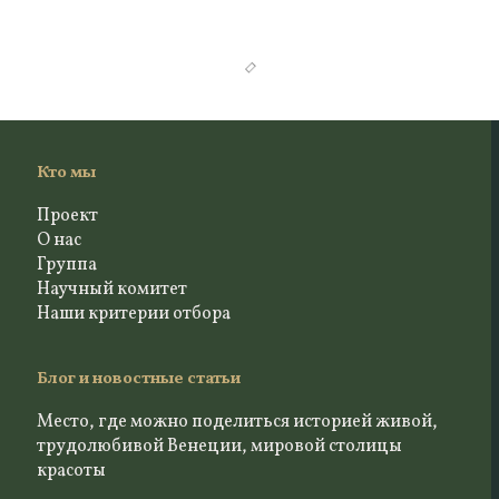
Sandra Mavaracchio
Paperoowl
Paperoowl
Бабочка
copy of Ori
Ori Iconic
Iconic Gold
Gold Temari
Seihoukei
earrings
earrings
(origami
(origami
technique
technique
with Japanese
with Japanese
Chiyogami
Chiyogami...
craft papers)
Paperoowl
Davide Pusiol
Davide Pusiol
Ori Iconic
Chitarra "Joy"
Chitarra