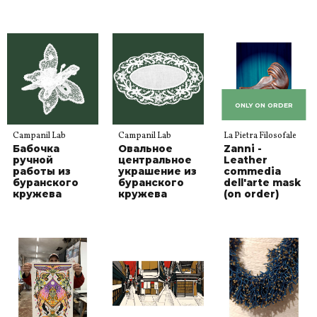
ONLY ON ORDER
Campanil Lab
Campanil Lab
La Pietra Filosofale
Бабочка
Овальное
Zanni -
ручной
центральное
Leather
работы из
украшение из
commedia
буранского
буранского
dell'arte mask
кружева
кружева
(on order)