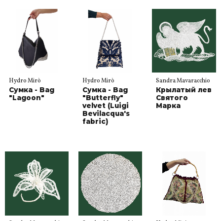
Hydro Mirò
Hydro Mirò
Sandra Mavaracchio
Сумка - Bag
Сумка - Bag
Крылатый лев
"Lagoon"
"Butterfly"
Святого
velvet (Luigi
Марка
Bevilacqua's
fabric)