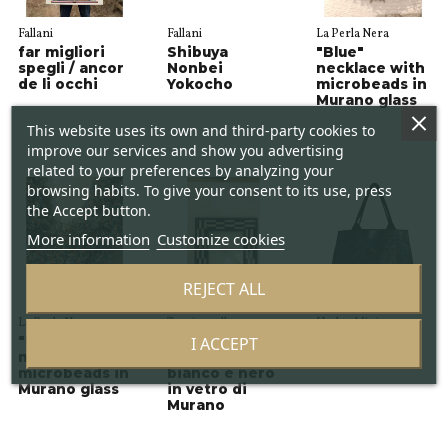
Fallani
Fallani
La Perla Nera
far migliori
Shibuya
"Blue"
spegli / ancor
Nonbei
necklace with
de li occhi
Yokocho
microbeads in
Murano glass
This website uses its own and third-party cookies to
improve our services and show you advertising
related to your preferences by analyzing your
browsing habits. To give your consent to its use, press
the Accept button.
More information
Customize cookies
REJECT ALL
La Perla Nera
Trevisanello
Hydro Mirò
I ACCEPT
"Redentore"
рама - Cornice
Сумка - Bag
necklace with
in mosaico
"Rebègola"
microbeads in
bianco e nero
Murano glass
in vetro di
Murano