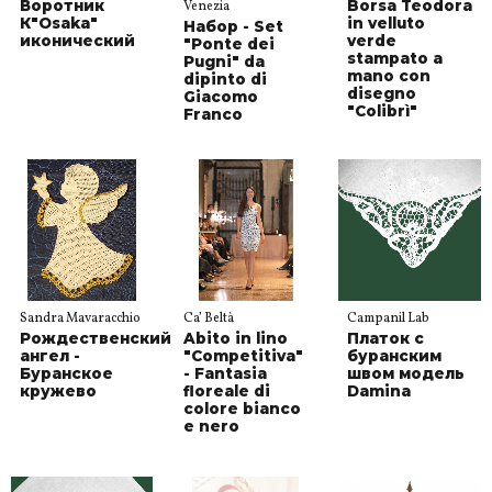
Воротник
Borsa Teodora
Venezia
К"Osaka"
in velluto
Набор - Set
иконический
verde
"Ponte dei
stampato a
Pugni" da
mano con
dipinto di
disegno
Giacomo
"Colibrì"
Franco
Sandra Mavaracchio
Ca’ Beltà
Campanil Lab
Рождественский
Abito in lino
Платок с
ангел -
"Competitiva"
буранским
Буранское
- Fantasia
швом модель
кружево
floreale di
Damina
colore bianco
e nero