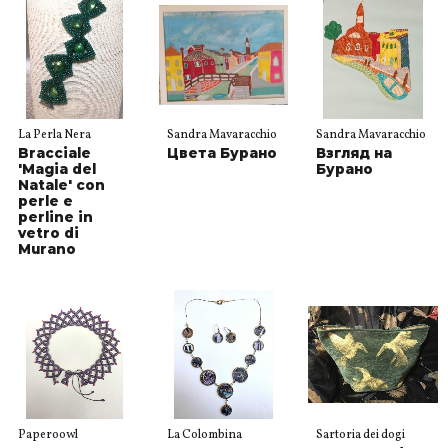
La Perla Nera
Sandra Mavaracchio
Sandra Mavaracchio
Bracciale
Цвета Бурано
Взгляд на
'Magia del
Бурано
Natale' con
perle e
perline in
vetro di
Murano
Paperoowl
La Colombina
Sartoria dei dogi