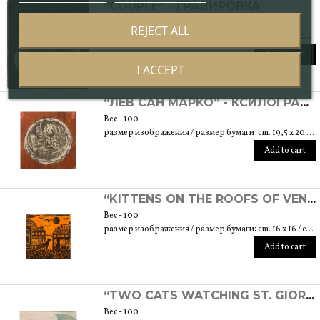
“COUPLE” - ГРАВИРОВКА
Вес - 100
REJECT ALL
размер изображения / размер бумаги: cm. 7 x 7,5 / cm. 17,5 x 25
Add to cart
I ACCEPT
“ЛЕВ САН МАРКО” - КСИЛОГРАФИЯ
Вес - 100
размер изображения / размер бумаги: cm. 19,5 x 20 / cm. 24,5 x 35
Add to cart
“KITTENS ON THE ROOFS OF VENICE” - КСИЛОГРАФИЯ
Вес - 100
размер изображения / размер бумаги: cm. 16 x 16 / cm. 20 x 20
Add to cart
“TWO CATS WATCHING ST. GIORGIO'S ISLAND” - ГРАВИРОВКА
Вес - 100