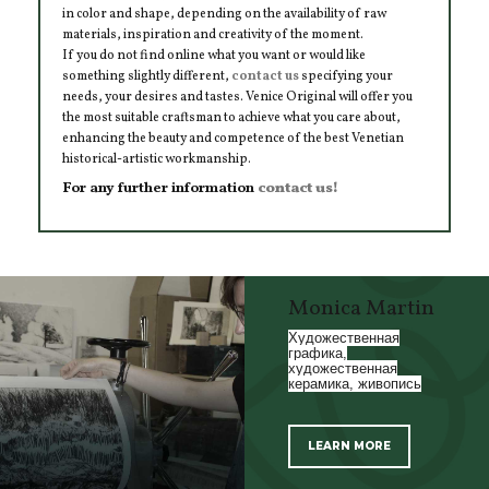
in color and shape, depending on the availability of raw
materials, inspiration and creativity of the moment.
If you do not find online what you want or would like
something slightly different,
contact us
specifying your
needs, your desires and tastes. Venice Original will offer you
the most suitable craftsman to achieve what you care about,
enhancing the beauty and competence of the best Venetian
historical-artistic workmanship.
For any further information
contact us!
Monica Martin
Художественная
графика,
художественная
керамика, живопись
LEARN MORE