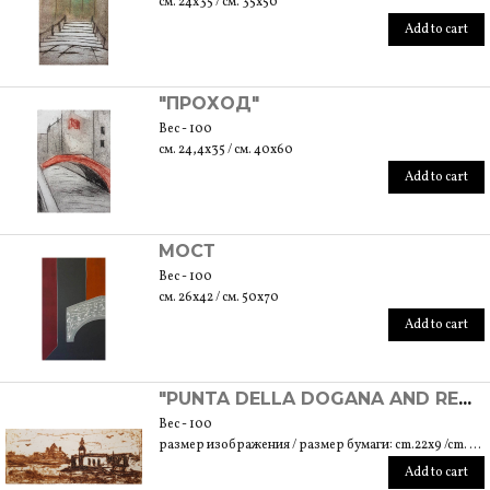
см. 24x35 / см. 35x50
Add to cart
"ПРОХОД"
Вес - 100
см. 24,4x35 / см. 40x60
Add to cart
МОСТ
Вес - 100
см. 26x42 / см. 50x70
Add to cart
"PUNTA DELLA DOGANA AND REDENTORE'S CHURCH" - ЭКСПЕРИМЕНТАЛЬНАЯ ГРАВИРОВКА
Вес - 100
размер изображения / размер бумаги: cm.22x9 /cm. 30x23
Add to cart