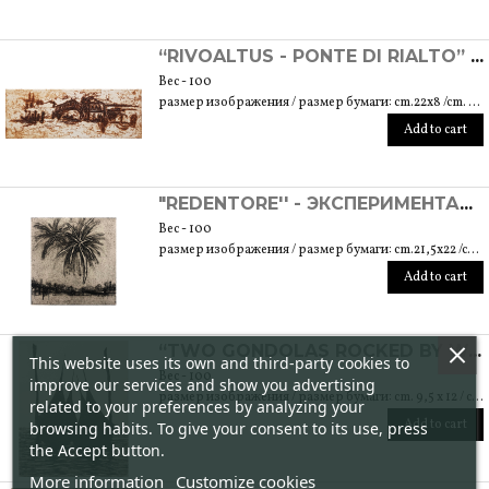
“RIVOALTUS - PONTE DI RIALTO” - ЭКСПЕРИМЕНТАЛЬНАЯ ГРАВИРОВКА
Вес - 100
размер изображения / размер бумаги: cm.22x8 /cm. 30x23
Add to cart
"REDENTORE'' - ЭКСПЕРИМЕНТАЛЬНАЯ ГРАВИРОВКА
Вес - 100
размер изображения / размер бумаги: cm.21,5x22 /cm. 30x39,5
Add to cart
“TWO GONDOLAS ROCKED BY WATER” - ГРАВИРОВКА
This website uses its own and third-party cookies to
Вес - 100
improve our services and show you advertising
размер изображения / размер бумаги: cm. 9,5 x 12 / cm. 17,5 x 25
related to your preferences by analyzing your
Add to cart
browsing habits. To give your consent to its use, press
the Accept button.
More information
Customize cookies