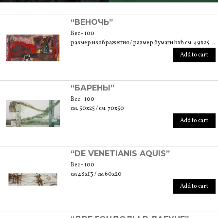
SCOPRI TUTTI I PRODOTTI DELL’ARTIGIANO
“ВЕНОЧЬ”
Вес - 100
размер изображения / размер бумаги bxh см. 49x25 / см. 49x25
Add to cart
“БАРЕНЫ”
Вес - 100
см. 50x25 / см. 70x50
Add to cart
“DE VENETIANIS AQUIS”
Вес - 100
см 48x13 / см 60x20
Add to cart