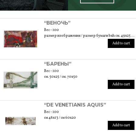
SCOPRI TUTTI I PRODOTTI DELL’ARTIGIANO
“ВЕНОЧЬ”
Вес - 100
размер изображения / размер бумаги bxh см. 49x25 / см. 49x25
Add to cart
“БАРЕНЫ”
Вес - 100
см. 50x25 / см. 70x50
Add to cart
“DE VENETIANIS AQUIS”
Вес - 100
см 48x13 / см 60x20
Add to cart