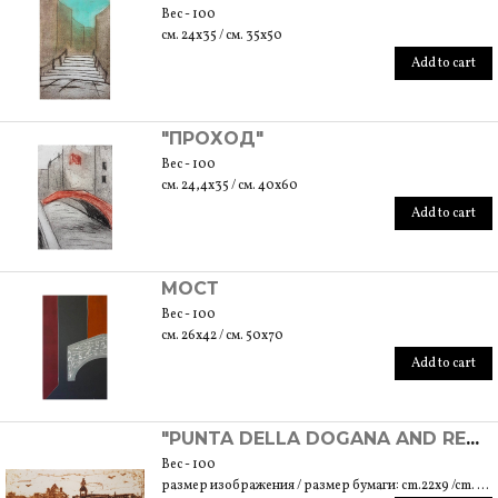
Вес - 100
см. 24x35 / см. 35x50
Add to cart
"ПРОХОД"
Вес - 100
см. 24,4x35 / см. 40x60
Add to cart
МОСТ
Вес - 100
см. 26x42 / см. 50x70
Add to cart
"PUNTA DELLA DOGANA AND REDENTORE'S CHURCH" - ЭКСПЕРИМЕНТАЛЬНАЯ ГРАВИРОВКА
Вес - 100
размер изображения / размер бумаги: cm.22x9 /cm. 30x23