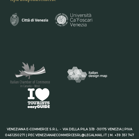
VENEZIANA E-COMMERCE S.R.L. - VIA DELLA PILA 3/B -30175 VENEZIA | PIVA
0461250271 | PEC VENEZIANAECOMMERCESRL@LEGALMAIL.IT | M. +39 351 747