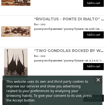
Add to cart
“RIVOALTUS - PONTE DI RIALTO” - ЭКСПЕРИМЕНТАЛЬНАЯ ГРАВИРОВКА
Вес - 100
размер изображения / размер бумаги: cm.22x8 /cm. 30x23
Add to cart
“TWO GONDOLAS ROCKED BY WATER” - ГРАВИРОВКА
Вес - 100
размер изображения / размер бумаги: cm. 9,5 x 12 / cm. 17,5 x 25
Add to cart
This website uses its own and third-party cookies to
“COUPLE” - ГРАВИРОВКА
improve our services and show you advertising
Вес - 100
related to your preferences by analyzing your
размер изображения / размер бумаги: cm. 7 x 7,5 / cm. 17,5 x 25
browsing habits. To give your consent to its use, press
Add to cart
the Accept button.