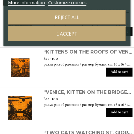
More information
Customize cookies
“ЛЕВ САН МАРКО” - КСИЛОГРАФИЯ
REJECT ALL
Вес - 100
размер изображения / размер бумаги: cm. 19,5 x 20 / cm. 24,5 x 35
Add to cart
I ACCEPT
“KITTENS ON THE ROOFS OF VENICE” - КСИЛОГРАФИЯ
Вес - 100
размер изображения / размер бумаги: cm. 16 x 16 / cm. 20 x 20
Add to cart
“VENICE, KITTEN ON THE BRIDGE” - КСИЛОГРАФИЯ
Вес - 100
размер изображения / размер бумаги: cm. 16 x 16 / cm. 16 x 16
Add to cart
“TWO CATS WATCHING ST. GIORGIO'S ISLAND” - ГРАВИРОВКА