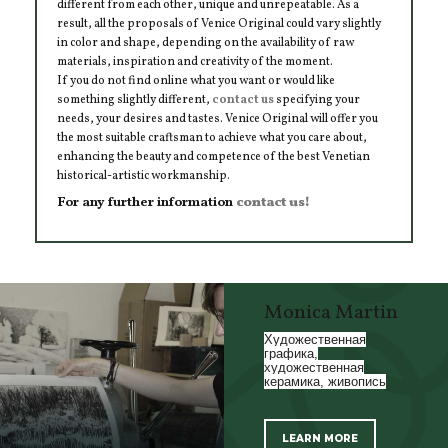
different from each other, unique and unrepeatable. As a
result, all the proposals of Venice Original could vary slightly
in color and shape, depending on the availability of raw
materials, inspiration and creativity of the moment.
If you do not find online what you want or would like
something slightly different,
contact us
specifying your
needs, your desires and tastes. Venice Original will offer you
the most suitable craftsman to achieve what you care about,
enhancing the beauty and competence of the best Venetian
historical-artistic workmanship.
For any further information
contact us!
Monica Martin
Художественная
графика,
художественная
керамика, живопись
LEARN MORE