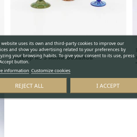
 website uses its own and third-party cookies to improve our
ices and show you advertising related to your preferences by
Stefano Morasso
yzing your browsing habits. To give your consent to its use, press
Набор из 3 мини бокалов
Accept button.
e information
Customize cookies
REJECT ALL
I ACCEPT