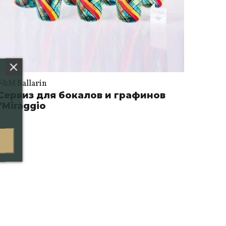
F&M Ballarin
Сервиз для бокалов и графинов
"Miraggio