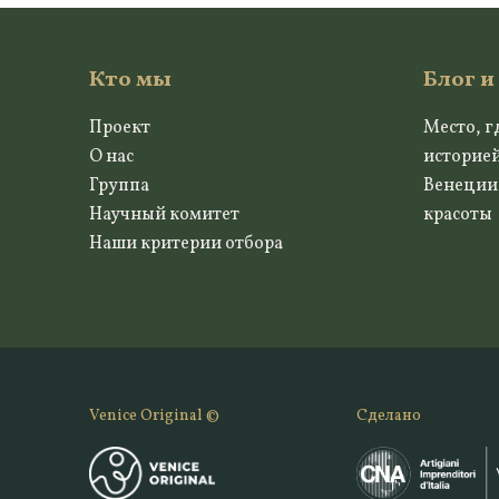
Кто мы
Блог и
Проект
Место, г
О нас
историе
Группа
Венеции
Научный комитет
красоты
Наши критерии отбора
Venice Original ©
Сделано