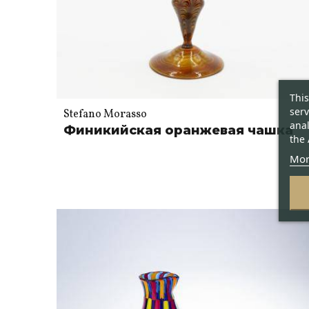
This
serv
Stefano Morasso
anal
Финикийская оранжевая чашка
the 
Mor