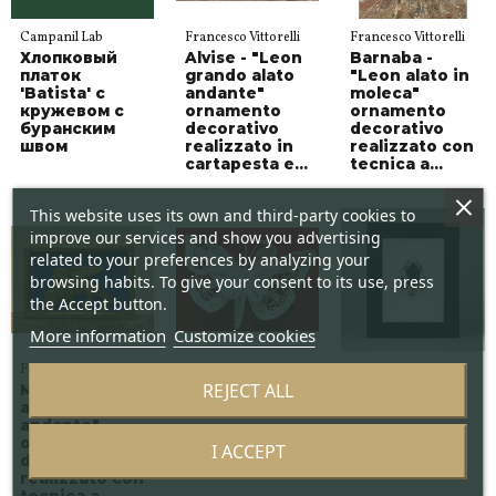
Campanil Lab
Francesco Vittorelli
Francesco Vittorelli
Хлопковый
Alvise - "Leon
Barnaba -
платок
grando alato
"Leon alato in
'Batista' с
andante"
moleca"
кружевом с
ornamento
ornamento
буранским
decorativo
decorativo
швом
realizzato in
realizzato con
cartapesta e...
tecnica a...
This website uses its own and third-party cookies to
improve our services and show you advertising
related to your preferences by analyzing your
browsing habits. To give your consent to its use, press
the Accept button.
More information
Customize cookies
Francesco Vittorelli
Sandra Mavaracchio
Emanuel Toffolo
REJECT ALL
Marco - "Leon
Бабочка
Гимнетис
alato
тула
andante"
ornamento
I ACCEPT
decorativo
realizzato con
tecnica a