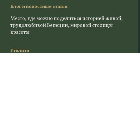
Monica Martin -
Monica Martin -
Monica Martin -
Itaca Art Studio
Itaca Art Studio
Itaca Art Studio
мост
"проход"
“приглашение”
Monica Martin -
Monica Martin -
Monica Martin -
Itaca Art Studio
Itaca Art Studio
Itaca Art Studio
"мост
"трудный
“две гондолы
кулаков"
путь"
в лагуне”