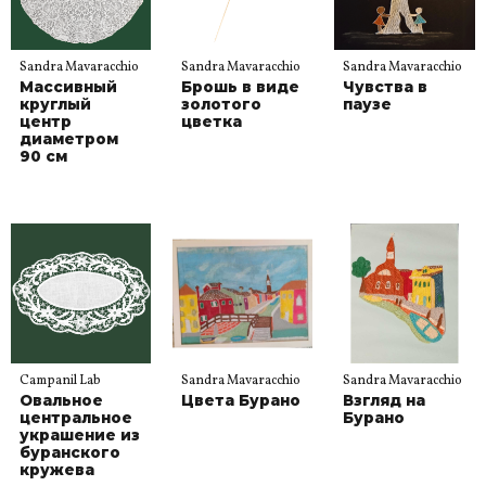
Sandra Mavaracchio
Sandra Mavaracchio
Sandra Mavaracchio
Массивный
Брошь в виде
Чувства в
круглый
золотого
паузе
центр
цветка
диаметром
90 см
Campanil Lab
Sandra Mavaracchio
Sandra Mavaracchio
Овальное
Цвета Бурано
Взгляд на
центральное
Бурано
украшение из
буранского
кружева