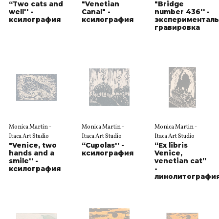
“Two cats and
"Venetian
"Bridge
well'' -
Canal" -
number 436'' -
ксилография
ксилография
эксперименталь
гравировка
Monica Martin -
Monica Martin -
Monica Martin -
Itaca Art Studio
Itaca Art Studio
Itaca Art Studio
"Venice, two
“Cupolas'' -
“Ex libris
hands and a
ксилография
Venice,
smile'' -
venetian cat”
ксилография
-
линолитографи