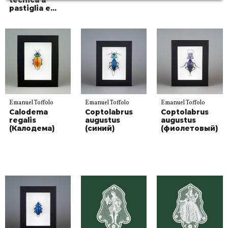
pastiglia e...
Emanuel Toffolo
Emanuel Toffolo
Emanuel Toffolo
Calodema
Coptolabrus
Coptolabrus
regalis
augustus
augustus
(Калодема)
(синий)
(фиолетовый)