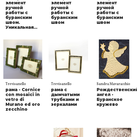
элемент
элемент
элемент
ручной
ручной
ручной
работы с
работы с
работы с
буранским
буранским
буранским
швом.
швом
швом
Уникальная...
Trevisanello
Trevisanello
Sandra Mavaracchio
рама - Cornice
рама с
Рождественски
con mosaici in
дымчатыми
ангел -
vetro di
трубками и
Буранское
Murano ed oro
зеркалами
кружево
zecchino