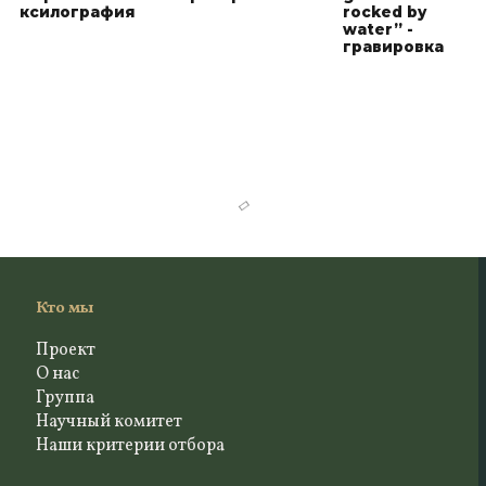
ксилография
rocked by
water” -
гравировка
Monica Martin -
Monica Martin -
Monica Martin -
Itaca Art Studio
Itaca Art Studio
Itaca Art Studio
"Redentore'' -
“Rivoaltus -
"Punta della
экспериментальная
Ponte di
Dogana and
гравировка
Rialto” -
Redentore's
экспериментальная
Church" -
гравировка
эксперименталь
гравировка