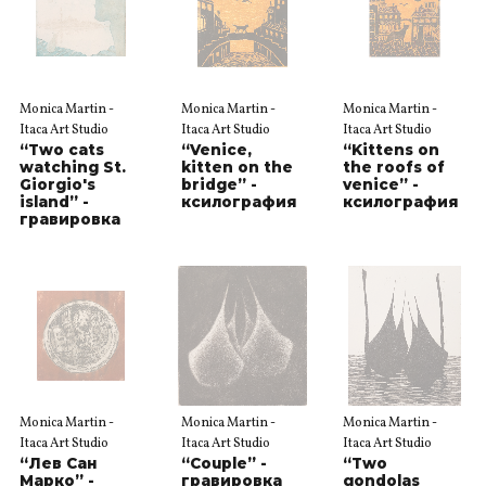
Monica Martin -
Monica Martin -
Monica Martin -
Itaca Art Studio
Itaca Art Studio
Itaca Art Studio
“Two cats
“Venice,
“Kittens on
watching St.
kitten on the
the roofs of
Giorgio's
bridge” -
venice” -
island” -
ксилография
ксилография
гравировка
Monica Martin -
Monica Martin -
Monica Martin -
Itaca Art Studio
Itaca Art Studio
Itaca Art Studio
“Лев Сан
“Couple” -
“Two
Марко” -
гравировка
gondolas