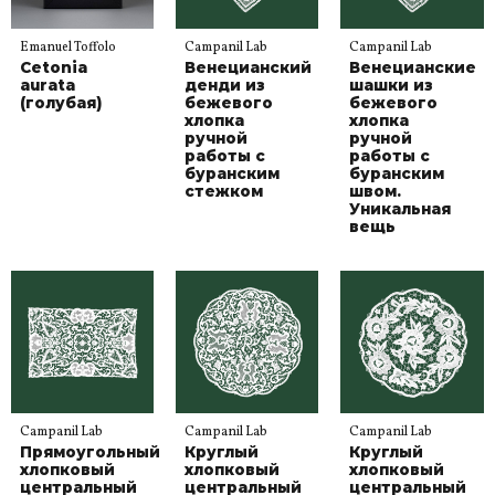
Emanuel Toffolo
Campanil Lab
Campanil Lab
Cetonia
Венецианский
Венецианские
aurata
денди из
шашки из
(голубая)
бежевого
бежевого
хлопка
хлопка
ручной
ручной
работы с
работы с
буранским
буранским
стежком
швом.
Уникальная
вещь
Campanil Lab
Campanil Lab
Campanil Lab
Прямоугольный
Круглый
Круглый
хлопковый
хлопковый
хлопковый
центральный
центральный
центральный