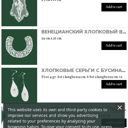
Add to cart
ВЕНЕЦИАНСКИЙ ХЛОПКОВЫЙ ВОРОТНИК РУЧНОЙ РАБОТЫ С БУРАНСКИМ ШВОМ
29 cm x 26 cm
Add to cart
ХЛОПКОВЫЕ СЕРЬГИ С БУСИНАМИ SWAROVSKI РУЧНОЙ РАБОТЫ С БУРАНСКИМ ШВОМ. НИКЕЛЕВАЯ ЗАСТЕЖКА. УНИКАЛЬНАЯ ВЕЩЬ
Peso 4 gr. Set 1 lunghezza cm. 8 Set 2 lunghezza cm. 12
Add to cart
КОМПЛЕКТ ИЗ ДВУХ ПРОСТЫНЕЙ И ДВУХ НАВОЛОЧЕК ИЗ ХЛОПКА РУЧНОЙ РАБОТЫ С ВЫШИВКОЙ BURANO
This website uses its own and third-party cookies to
improve our services and show you advertising
Простыня 290 x 260 см Наволочки 85 x 57 см
related to your preferences by analyzing your
Add to cart
browsing habits. To give your consent to its use, press