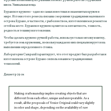
Круглый хлопковый центральный элемент ручной работы с буранским
швом. Уникальная вещь
Буранское кружево - одно из самых известных и знаменитых кружев в
мире. Истоки этого ремесла связаны с морскими традициями маленького
острова Бурано, в частности, с рыболовством, изготовлением и ремонтом
сетей на месте. Буранское кружево ценится за элегантность, тонкость,
редкость и технику изготовления.
Чтобы сделать кружево ручной работы, используя только иголку и нитку,
требуется семь кружевниц, поскольку каждая из них специализируется на
выполнении определенного стежка.
Лаборатория Campanil гарантирует, что этот продукт был разработан и
изготовлен на острове Бурано с использованием традиционных
технологий.
Диаметр 29 см
Making craftsmanship implies creating objects that are
different from each other, unique and unrepeatable. As a
result, all the proposals of Venice Original could vary slightly
in color and shape, depending on the availability of raw