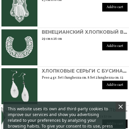
Add to cart
ВЕНЕЦИАНСКИЙ ХЛОПКОВЫЙ ВОРОТНИК РУЧНОЙ РАБОТЫ С БУРАНСКИМ ШВОМ
29 cm x 26 cm
Add to cart
ХЛОПКОВЫЕ СЕРЬГИ С БУСИНАМИ SWAROVSKI РУЧНОЙ РАБОТЫ С БУРАНСКИМ ШВОМ. НИКЕЛЕВАЯ ЗАСТЕЖКА. УНИКАЛЬНАЯ ВЕЩЬ
Peso 4 gr. Set 1 lunghezza cm. 8 Set 2 lunghezza cm. 12
Add to cart
This website uses its own and third-party cookies to
КОМПЛЕКТ ИЗ ДВУХ ПРОСТЫНЕЙ И ДВУХ НАВОЛОЧЕК ИЗ ХЛОПКА РУЧНОЙ РАБОТЫ С ВЫШИВКОЙ BURANO
improve our services and show you advertising
Простыня 290 x 260 см Наволочки 85 x 57 см
related to your preferences by analyzing your
Add to cart
browsing habits. To give your consent to its use, press