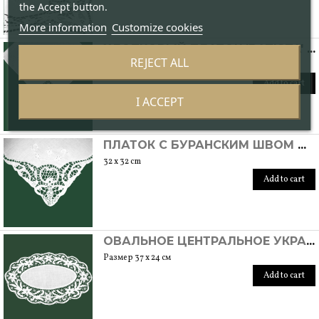
the Accept button.
More information
Customize cookies
ХЛОПКОВЫЙ ПЛАТОК 'BATISTA' С КРУЖЕВОМ С БУРАНСКИМ ШВОМ
REJECT ALL
32 x 32 cm
Add to cart
I ACCEPT
ПЛАТОК С БУРАНСКИМ ШВОМ МОДЕЛЬ DAMINA
32 x 32 cm
Add to cart
ОВАЛЬНОЕ ЦЕНТРАЛЬНОЕ УКРАШЕНИЕ ИЗ БУРАНСКОГО КРУЖЕВА
Размер 37 x 24 см
Add to cart