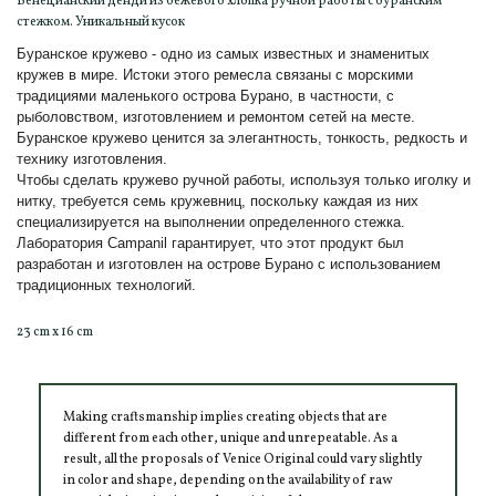
Венецианский денди из бежевого хлопка ручной работы с буранским
стежком. Уникальный кусок
Буранское кружево - одно из самых известных и знаменитых
кружев в мире. Истоки этого ремесла связаны с морскими
традициями маленького острова Бурано, в частности, с
рыболовством, изготовлением и ремонтом сетей на месте.
Буранское кружево ценится за элегантность, тонкость, редкость и
технику изготовления.
Чтобы сделать кружево ручной работы, используя только иголку и
нитку, требуется семь кружевниц, поскольку каждая из них
специализируется на выполнении определенного стежка.
Лаборатория Campanil гарантирует, что этот продукт был
разработан и изготовлен на острове Бурано с использованием
традиционных технологий.
23 cm x 16 cm
Making craftsmanship implies creating objects that are
different from each other, unique and unrepeatable. As a
result, all the proposals of Venice Original could vary slightly
in color and shape, depending on the availability of raw