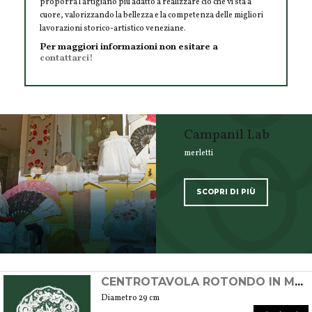
proporrà l'artigiano più adatto a realizzare ciò che vi sta a
cuore, valorizzando la bellezza e la competenza delle migliori
lavorazioni storico-artistico veneziane.
Per maggiori informazioni non esitare a
contattarci!
Campanil Lab
merletti
SCOPRI DI PIÙ
SCOPRI TUTTI I PRODOTTI DELL’ARTIGIANO
CENTROTAVOLA ROTONDO IN MERLETTO DI BURANO
Diametro 29 cm