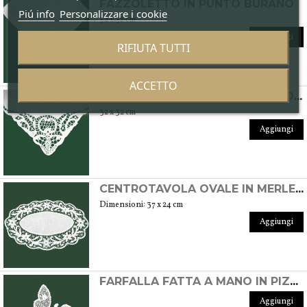
FAZZOLETTO IN PUNTO BURANO
Piú info
Personalizzare i cookie
32 x 32 cm
Aggiungi
RIFIUTA TUTTI
ACCETTO
FAZZOLETTO IN PUNTO BURANO MODELLO DAMINA
32 x 32 cm
Aggiungi
CENTROTAVOLA OVALE IN MERLETTO DI BURANO
Dimensioni: 37 x 24 cm
Aggiungi
FARFALLA FATTA A MANO IN PIZZO DI BURANO
Aggiungi