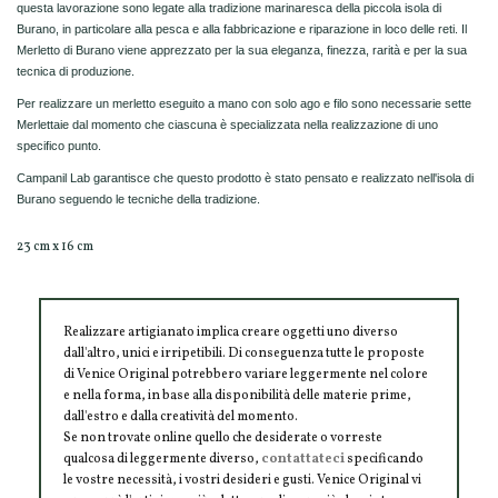
questa lavorazione sono legate alla tradizione marinaresca della piccola isola di
Burano, in particolare alla pesca e alla fabbricazione e riparazione in loco delle reti. Il
Merletto di Burano viene apprezzato per la sua eleganza, finezza, rarità e per la sua
tecnica di produzione.
Per realizzare un merletto eseguito a mano con solo ago e filo sono necessarie sette
Merlettaie dal momento che ciascuna è specializzata nella realizzazione di uno
specifico punto.
Campanil Lab garantisce che questo prodotto è stato pensato e realizzato nell'isola di
Burano seguendo le tecniche della tradizione.
23 cm x 16 cm
Realizzare artigianato implica creare oggetti uno diverso
dall'altro, unici e irripetibili. Di conseguenza tutte le proposte
di Venice Original potrebbero variare leggermente nel colore
e nella forma, in base alla disponibilità delle materie prime,
dall'estro e dalla creatività del momento.
Se non trovate online quello che desiderate o vorreste
qualcosa di leggermente diverso,
contattateci
specificando
le vostre necessità, i vostri desideri e gusti. Venice Original vi